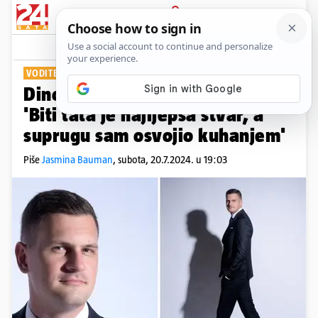
PRIJAVA
Show
Komentari
3
VODITELJ ZA 24SATA
PLUS+
Dino Goleš o prinovi u obitelji:
'Biti tata je najljepša stvar, a
suprugu sam osvojio kuhanjem'
Piše
Jasmina Bauman
,
subota, 20.7.2024. u 19:03