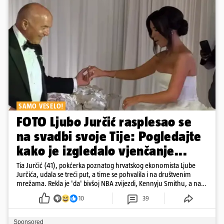
SAMO VESELO!
FOTO Ljubo Jurčić rasplesao se
na svadbi svoje Tije: Pogledajte
kako je izgledalo vjenčanje...
Tia Jurčić (41), pokćerka poznatog hrvatskog ekonomista Ljube
Jurčića, udala se treći put, a time se pohvalila i na društvenim
mrežama. Rekla je 'da' bivšoj NBA zvijezdi, Kennyju Smithu, a na
snimkama i fotografijama je pokazala vesele trenutke s vjenčanja
10
39
Sponsored