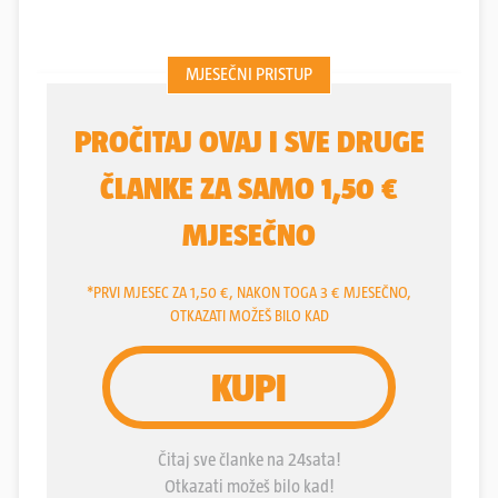
bude danas tu gdje je. Ovaj Čakovčanin je i sjajan
kuhar, ima mali urban vrt, zaljubljen je u sport,
osobito košarku. Ne čudi jer visok je 197 cm. Ovih
dana dobio je drugog sina Pavla s radijskom
voditeljicom Ninom Slišković Goleš. Uz sve to
profesionalnost mu je drugo ime. Na naše snimanje
došao je iako mu je sinčić završio u bolnici zbog
žutice.