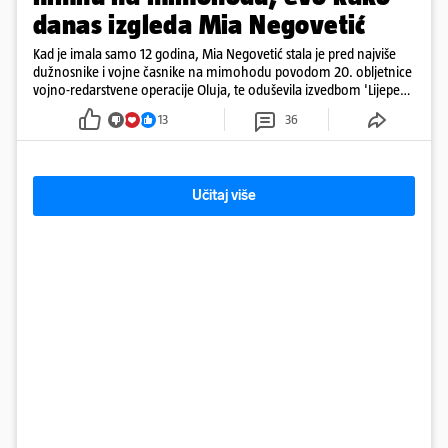
danas izgleda Mia Negovetić
Kad je imala samo 12 godina, Mia Negovetić stala je pred najviše
dužnosnike i vojne časnike na mimohodu povodom 20. obljetnice
vojno-redarstvene operacije Oluja, te oduševila izvedbom 'Lijepe
naše'
13
36
Učitaj više