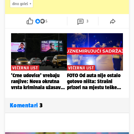
dino goleš
5
3
Komentari
3