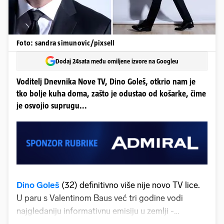
Foto: sandra simunovic/pixsell
Dodaj 24sata među omiljene izvore na Googleu
Voditelj Dnevnika Nove TV, Dino Goleš, otkrio nam je
tko bolje kuha doma, zašto je odustao od košarke, čime
je osvojio suprugu...
Dino Goleš
(32) definitivno više nije novo TV lice.
U paru s Valentinom Baus već tri godine vodi
najgledaniju informativnu emisiju u zemlji -
"Dnevnik" Nove TV. Oduvijek je znao i radio da