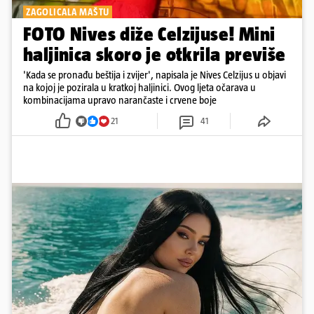
ZAGOLICALA MAŠTU
FOTO Nives diže Celzijuse! Mini
haljinica skoro je otkrila previše
'Kada se pronađu beštija i zvijer', napisala je Nives Celzijus u objavi
na kojoj je pozirala u kratkoj haljinici. Ovog ljeta očarava u
kombinacijama upravo narančaste i crvene boje
21
41