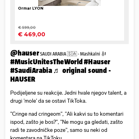
@hauser
SAUDI ARABIA 🇸🇦 - Mashkalni 🎻
#MusicUnitesTheWorld
#Hauser
#SaudiArabia
♬ original sound -
HAUSER
Podijeljene su reakcije. Jedni hvale njegov talent, a
drugi 'mole' da se ostavi TikToka.
"Cringe nad cringeom", "Ali kakvi su to komentari
ispod, zašto je bos?", "Ne mogu ga gledati, zašto
radi te zavodničke poze", samo su neki od
komentara na TikToku.