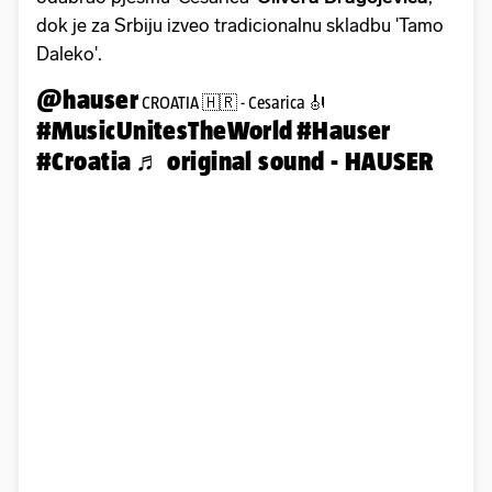
dok je za Srbiju izveo tradicionalnu skladbu 'Tamo
Daleko'.
@hauser
CROATIA 🇭🇷 - Cesarica 🎻
#MusicUnitesTheWorld
#Hauser
#Croatia
♬ original sound - HAUSER