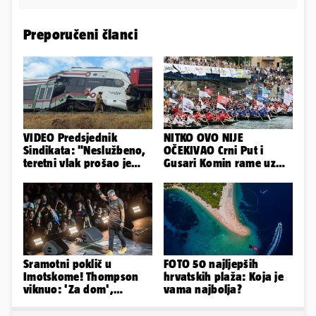
Preporučeni članci
VIDEO Predsjednik
NITKO OVO NIJE
Sindikata: "Neslužbeno,
OČEKIVAO Crni Put i
teretni vlak prošao je
Gusari Komin rame uz
kroz signal 'STOJ'..."
rame osvojili Maraton
lađa
Sramotni poklič u
FOTO 50 najljepših
Imotskome! Thompson
hrvatskih plaža: Koja je
viknuo: 'Za dom',
vama najbolja?
publika odgovorila:
'Spremni'