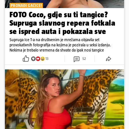
PRONAĐI GAĆICE!
FOTO Coco, gdje su ti tangice?
Supruga slavnog repera fotkala
se ispred auta i pokazala sve
Supruga Ice T-a na društvenim je mrežama objavila set
provokativnih fotografija na kojima je pozirala u seksi izdanju.
Nekima je trebalo vremena da shvate da ipak nosi tangice
13
52