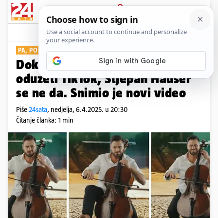
PRIJAVA
Show
Komentari
15
PA, POGLEDAJTE
Dok kruže ankete treba li mu
oduzeti TikTok, Stjepan Hauser
se ne da. Snimio je novi video
Piše
24sata
,
nedjelja, 6.4.2025. u 20:30
Čitanje članka: 1 min