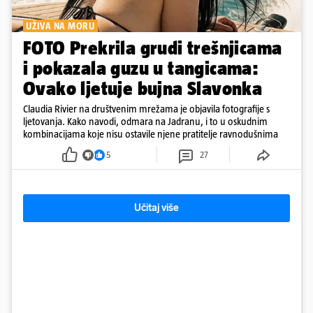
UŽIVA NA MORU
FOTO Prekrila grudi trešnjicama
i pokazala guzu u tangicama:
Ovako ljetuje bujna Slavonka
Claudia Rivier na društvenim mrežama je objavila fotografije s
ljetovanja. Kako navodi, odmara na Jadranu, i to u oskudnim
kombinacijama koje nisu ostavile njene pratitelje ravnodušnima
5
27
Učitaj više