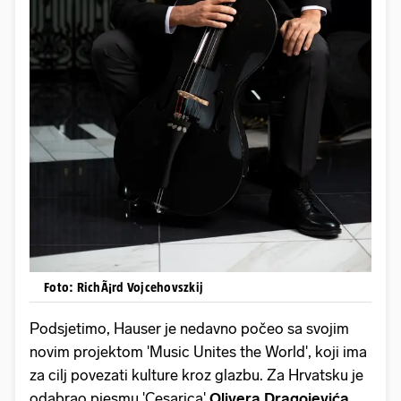
Foto: RichÃ¡rd Vojcehovszkij
Podsjetimo, Hauser je nedavno počeo sa svojim
novim projektom 'Music Unites the World', koji ima
za cilj povezati kulture kroz glazbu. Za Hrvatsku je
odabrao pjesmu 'Cesarica'
Olivera Dragojevića
,