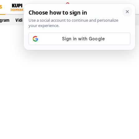
S
PRIJAVA
ogram
Vidi još…