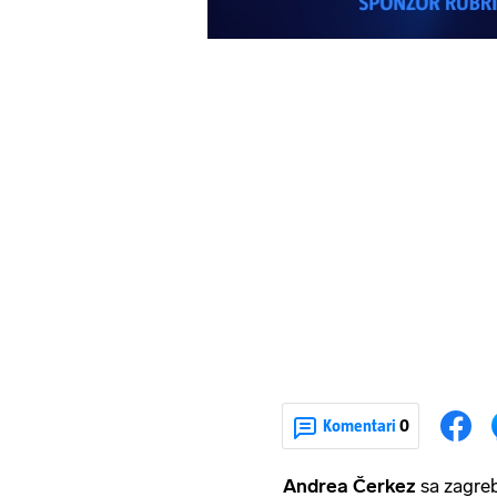
Komentari
0
Andrea Čerkez
sa zagreb