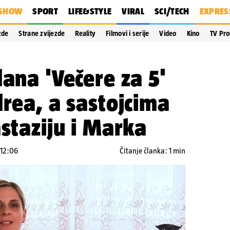
SHOW
SPORT
LIFE&STYLE
VIRAL
SCI/TECH
EXPRES
zde
Strane zvijezde
Reality
Filmovi i serije
Video
Kino
TV Pr
dana 'Večere za 5'
drea, a sastojcima
astaziju i Marka
 12:06
Čitanje članka: 1 min