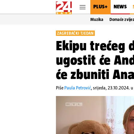
PLUS+
NEWS
Muzika
Domaće zvije
ZAGREBAČKI TJEDAN
Ekipu trećeg 
ugostit će An
će zbuniti An
Piše
Paula Petrović
,
srijeda, 23.10.2024. u