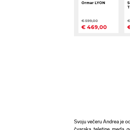
Svoju večeru Andrea je odl
čvaraka, teletine, meda, 