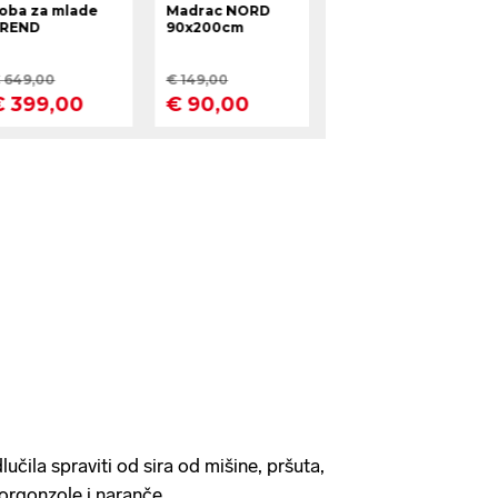
učila spraviti od sira od mišine, pršuta,
gorgonzole i naranče.