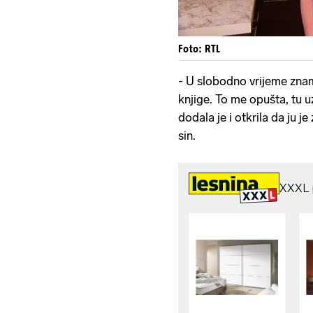
Foto: RTL
- U slobodno vrijeme znam
knjige. To me opušta, tu 
dodala je i otkrila da ju j
sin.