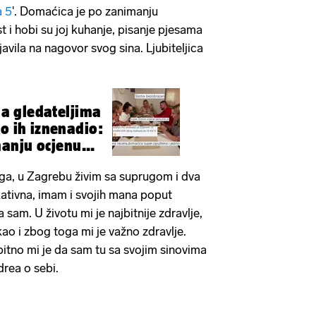
a 5
'. Domaćica je po zanimanju
t i hobi su joj kuhanje, pisanje pjesama
ijavila na nagovor svog sina. Ljubiteljica
ela gledateljima
ko ih iznenadio:
anju ocjenu...
ega, u Zagrebu živim sa suprugom i dva
ativna, imam i svojih mana poput
 sam. U životu mi je najbitnije zdravlje,
ao i zbog toga mi je važno zdravlje.
itno mi je da sam tu sa svojim sinovima
drea o sebi.