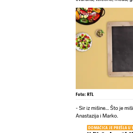
Foto: RTL
- Sir iz mišine... Što je miš
Anastazija i Marko.
DOMAĆICA JE PREŠLA U