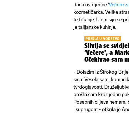
dana ovotjedne '
Večere z
kozmetičarka. Velika stras
te trčanje. U emisiju se pr
je talijanske kuhinje.
PREŠLA U VODSTVO
Silvija se svidj
'Večere', a Mar
Očekivao sam m
- Dolazim iz Širokog Brij
sina. Vesela sam, komunik
tvrdoglavosti. Druželjubiva
prošla sam kroz jedan pak
Posebnih ciljeva nemam, b
i suprugom - otkrila je An