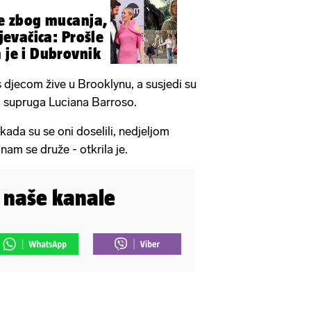
je zbog mucanja,
pjevačica: Prošle
 je i Dubrovnik
s djecom žive u Brooklynu, a susjedi su
a supruga Luciana Barroso.
i kada su se oni doselili, nedjeljom
nam se druže - otkrila je.
i naše kanale