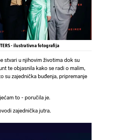
RS - ilustrativna fotografija
e stvari u njihovim životima dok su
nt te objasnila kako se radi o malim,
što su zajednička buđenja, pripremanje
sjećam to - poručila je.
rovodi zajednička jutra.