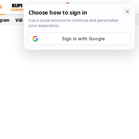
S
PRIJAVA
ogram
Vidi još…