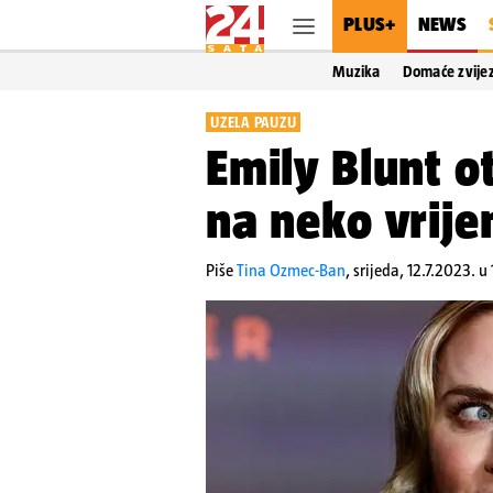
PLUS+
NEWS
Muzika
Domaće zvije
UZELA PAUZU
Emily Blunt o
na neko vrije
Piše
Tina Ozmec-Ban
,
srijeda, 12.7.2023. u