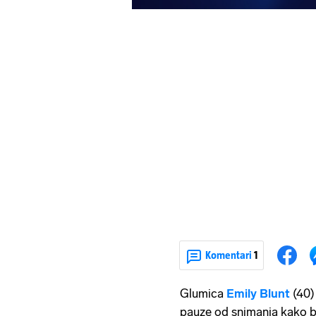
Komentari
1
Glumica
Emily Blunt
(40)
pauze od snimanja kako b