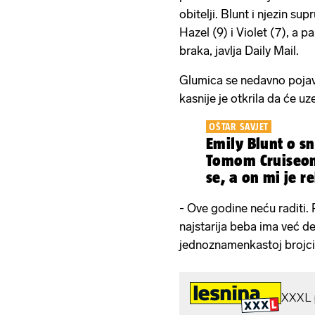
obitelji. Blunt i njezin su
Hazel (9) i Violet (7), a p
braka, javlja Daily Mail.
Glumica se nedavno pojavi
kasnije je otkrila da će uz
OŠTAR SAVJET
Emily Blunt o s
Tomom Cruiseom
se, a on mi je r
budem p*čka'
- Ove godine neću raditi.
najstarija beba ima već d
jednoznamenkastoj brojci 