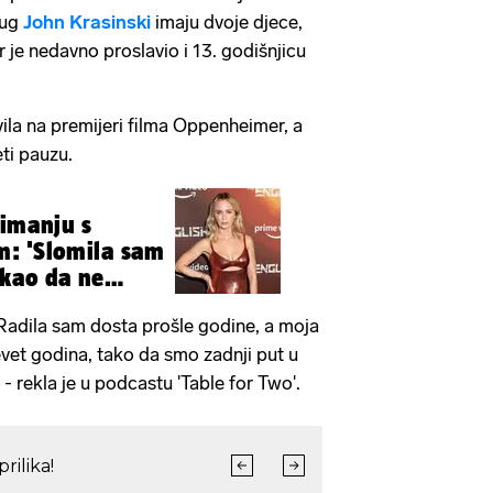
prug
John Krasinski
imaju dvoje djece,
ar je nedavno proslavio i 13. godišnjicu
la na premijeri filma Oppenheimer, a
eti pauzu.
nimanju s
: 'Slomila sam
ekao da ne
 Radila sam dosta prošle godine, a moja
evet godina, tako da smo zadnji put u
- rekla je u podcastu 'Table for Two'.