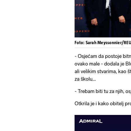
Foto: Sarah Meyssonnier/REUTE
- Osjećam da postoje bitn
ovako male - dodala je Blu
ali velikim stvarima, kao 
za školu...
- Trebam biti tu za njih, o
Otkrila je i kako obitelj p