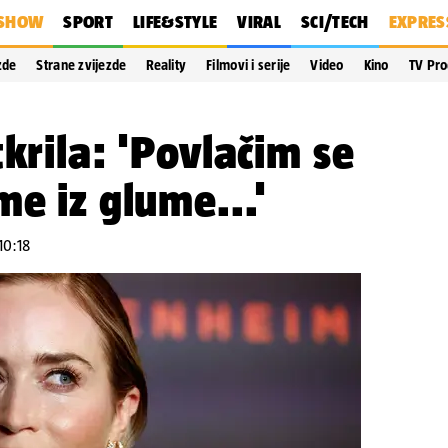
SHOW
SPORT
LIFE&STYLE
VIRAL
SCI/TECH
EXPRES
zde
Strane zvijezde
Reality
Filmovi i serije
Video
Kino
TV Pr
tkrila: 'Povlačim se
me iz glume...'
 10:18