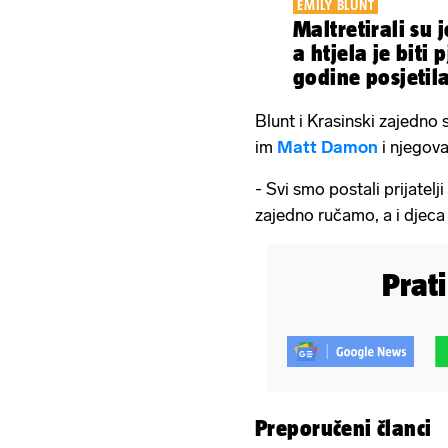
EMILY BLUNT
Maltretirali su 
a htjela je biti 
godine posjetila
Blunt i Krasinski zajedno 
im
Matt Damon
i njegov
- Svi smo postali prijatelj
zajedno ručamo, a i djeca 
Prat
Preporučeni članci