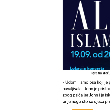
Igre na sreć
- Udomili smo psa koji je 
navaljivala i John je prist
zbog psića jer John i ja i
prije nego što se djeca pr