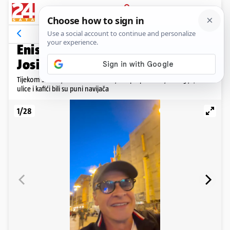
PRIJAVA
Galerija
Komentari
22
NOGOMETNA EUFORIJA
Enis Bešlagić na Trgu bana
Josipa Jelačića slavio gol BiH
Tijekom sinoćnje utakmice emocije su preplavile cijelu regiju, a
ulice i kafići bili su puni navijača
1/28