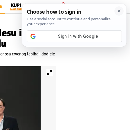
S
PRIJAVA
lesu i
du
jenosa crvenog tepiha i dodjele