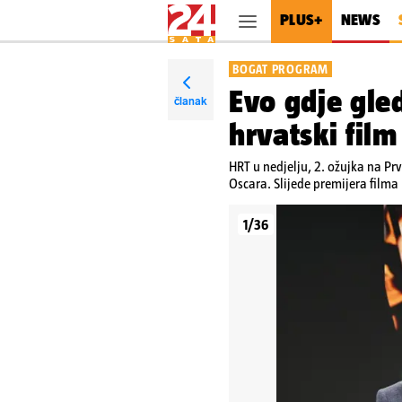
PLUS+
NEWS
BOGAT PROGRAM
Evo gdje gle
članak
hrvatski film
HRT u nedjelju, 2. ožujka na Pr
Oscara. Slijede premijera filma
1/36