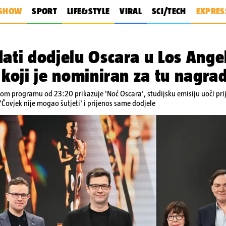
SHOW
SPORT
LIFE&STYLE
VIRAL
SCI/TECH
EXPRES
dati dodjelu Oscara u Los Ange
 koji je nominiran za tu nagra
vom programu od 23:20 prikazuje 'Noć Oscara', studijsku emisiju uoči pri
 'Čovjek nije mogao šutjeti' i prijenos same dodjele