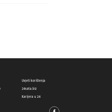
Uvjeti korištenja
e
24sata.biz
Karijera u 24