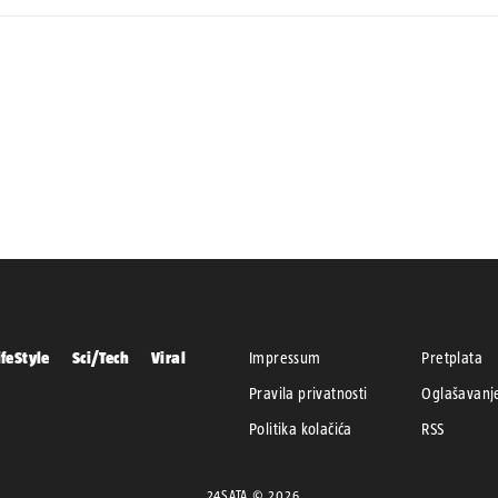
ifeStyle
Sci/Tech
Viral
Impressum
Pretplata
Pravila privatnosti
Oglašavanj
Politika kolačića
RSS
24SATA © 2026