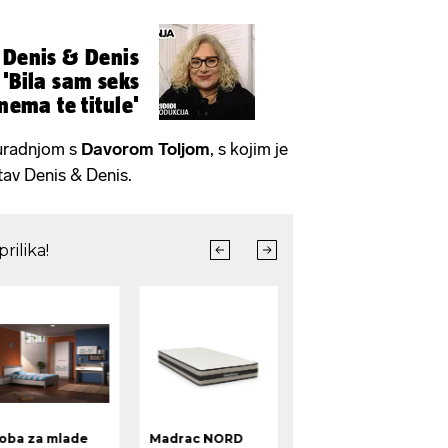
 Denis & Denis
 'Bila sam seks
 nema te titule'
suradnjom s
Davorom Toljom
, s kojim je
tav Denis & Denis.