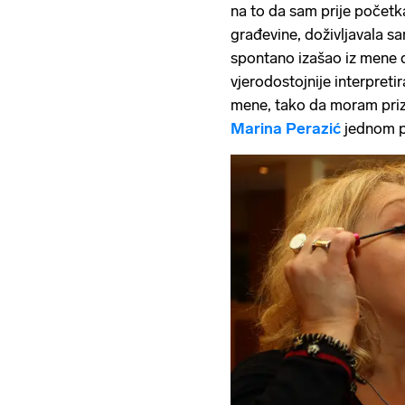
na to da sam prije početka
građevine, doživljavala sa
spontano izašao iz mene d
vjerodostojnije interpret
mene, tako da moram prizn
Marina Perazić
jednom p