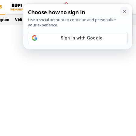
S
PRIJAVA
ogram
Vidi još…