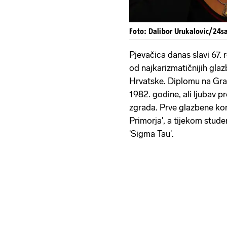
Foto: Dalibor Urukalovic/24s
Pjevačica danas slavi 67.
od najkarizmatičnijih glaz
Hrvatske. Diplomu na Građ
1982. godine, ali ljubav pr
zgrada. Prve glazbene kor
Primorja', a tijekom stude
'Sigma Tau'.