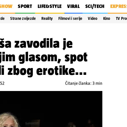
SHOW
SPORT
LIFE&STYLE
VIRAL
SCI/TECH
EXPRES
zde
Strane zvijezde
Reality
Filmovi i serije
Video
Kino
TV Pr
ša zavodila je
jim glasom, spot
li zbog erotike...
:52
Čitanje članka: 3 min