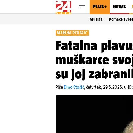
PLUS+
NEWS
Muzika
Domaće zvije
MARINA PERAZIĆ
Fatalna plavu
muškarce svo
su joj zabrani
Piše
Dino Stošić
,
četvrtak, 29.5.2025. u 10