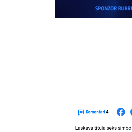
Komentari
4
Laskava titula seks simbo