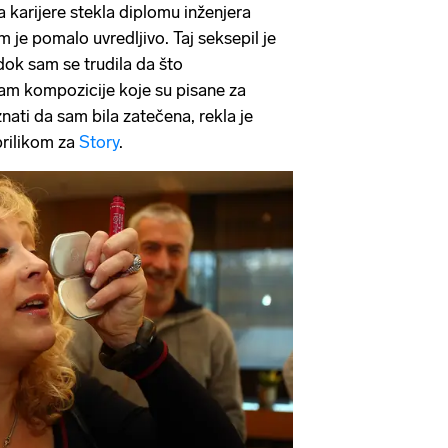
 karijere stekla diplomu inženjera
m je pomalo uvredljivo. Taj seksepil je
ok sam se trudila da što
iram kompozicije koje su pisane za
ati da sam bila zatečena, rekla je
rilikom za
Story
.