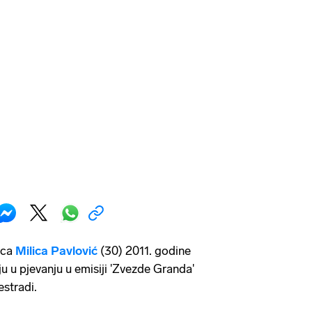
ica
Milica Pavlović
(30) 2011. godine
ju u pjevanju u emisiji 'Zvezde Granda'
estradi.