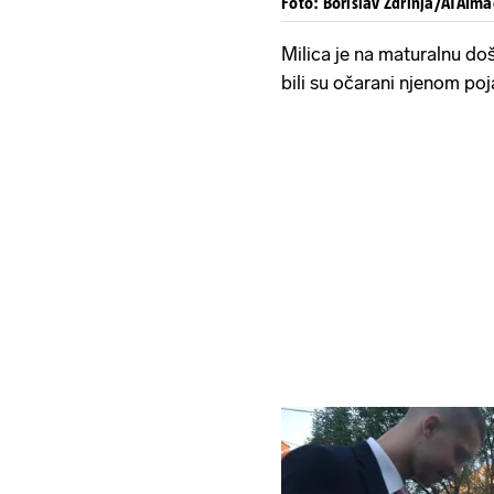
Foto: Borislav Zdrinja/ATAIm
Milica je na maturalnu došl
bili su očarani njenom po