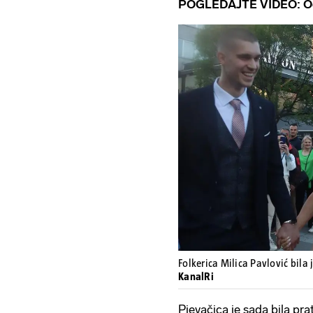
POGLEDAJTE VIDEO: Odu
Folkerica Milica Pavlović bila
KanalRi
Pjevačica je sada bila pra