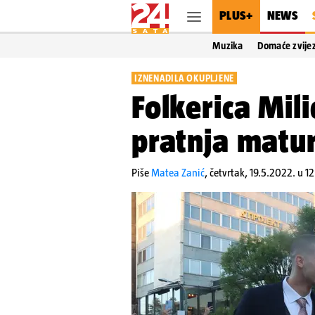
PLUS+
NEWS
Muzika
Domaće zvije
IZNENADILA OKUPLJENE
Folkerica Mili
pratnja matur
Piše
Matea Zanić
,
četvrtak, 19.5.2022. u 12