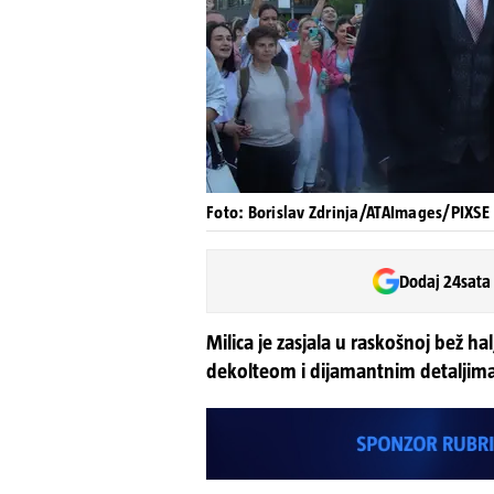
Foto: Borislav Zdrinja/ATAImages/PIXSE
Dodaj 24sata
Milica je zasjala u raskošnoj bež ha
dekolteom i dijamantnim detaljim