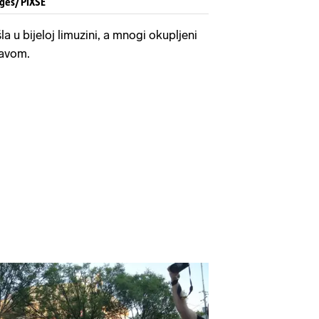
ages/PIXSE
a u bijeloj limuzini, a mnogi okupljeni
javom.