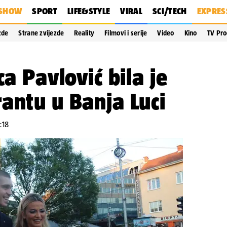
SHOW
SPORT
LIFE&STYLE
VIRAL
SCI/TECH
EXPRES
zde
Strane zvijezde
Reality
Filmovi i serije
Video
Kino
TV Pr
ca Pavlović bila je
antu u Banja Luci
:18