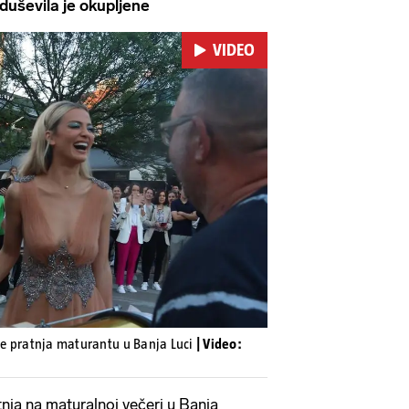
ševila je okupljene
VIDEO
Pokretanje videa...
 je pratnja maturantu u Banja Luci
| Video:
tnja na maturalnoj večeri u Banja