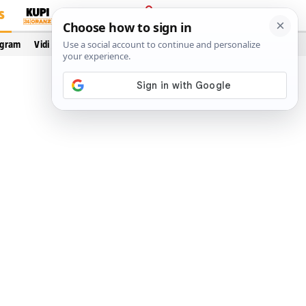
S
PRIJAVA
ogram
Vidi još…