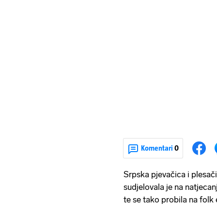
Komentari
0
Srpska pjevačica i plesač
sudjelovala je na natjecan
te se tako probila na folk 