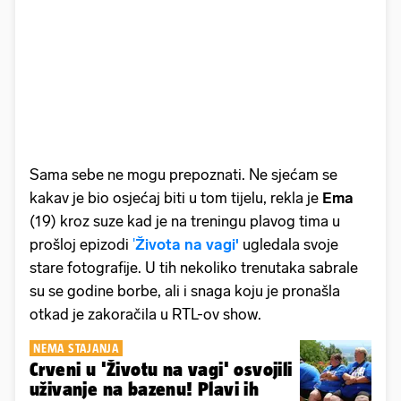
Sama sebe ne mogu prepoznati. Ne sjećam se
kakav je bio osjećaj biti u tom tijelu, rekla je
Ema
(19) kroz suze kad je na treningu plavog tima u
prošloj epizodi
'
Života na vagi'
ugledala svoje
stare fotografije. U tih nekoliko trenutaka sabrale
su se godine borbe, ali i snaga koju je pronašla
otkad je zakoračila u RTL-ov show.
NEMA STAJANJA
Crveni u 'Životu na vagi' osvojili
uživanje na bazenu! Plavi ih