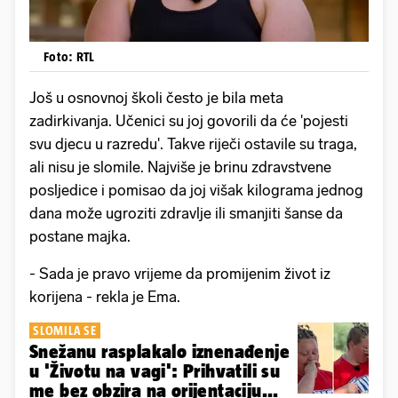
Foto: RTL
Još u osnovnoj školi često je bila meta
zadirkivanja. Učenici su joj govorili da će 'pojesti
svu djecu u razredu'. Takve riječi ostavile su traga,
ali nisu je slomile. Najviše je brinu zdravstvene
posljedice i pomisao da joj višak kilograma jednog
dana može ugroziti zdravlje ili smanjiti šanse da
postane majka.
- Sada je pravo vrijeme da promijenim život iz
korijena - rekla je Ema.
SLOMILA SE
Snežanu rasplakalo iznenađenje
u 'Životu na vagi': Prihvatili su
me bez obzira na orijentaciju...