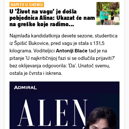
NAPETO U SHOWU
U 'Život na vagu' je došla
pobjednica Alina: Ukazat će nam
na greške koje radimo...
Najmlađa kandidatkinja devete sezone, studentica
iz Špišić Bukovice, pred vagu je stala s 131,5
kilograma. Voditeljici
Antoniji Blaće
tad je na
pitanje 'U najkritičnijoj fazi si se odlučila prijaviti?'
bez oklijevanja odgovorila: 'Da'. Unatoč svemu,
ostala je čvrsta i iskrena.