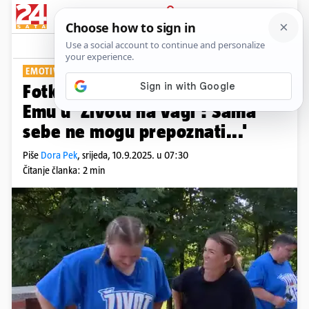
PRIJAVA
Show
Komentari
1
EMOTIVNO U PLAVOM TIMU
Fotke iz prošlosti rasplakale su
Emu u 'Životu na vagi': Sama
sebe ne mogu prepoznati...'
Piše
Dora Pek
,
srijeda, 10.9.2025. u 07:30
Čitanje članka: 2 min