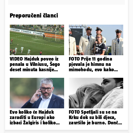
Preporučeni članci
VIDEO Hajduk poveo iz
FOTO Prije 11 godina
penala u Vilniusu, Šego
pjevala je himnu na
deset minuta kasnije
mimohodu, evo kako
promašio drugi
danas izgleda Mia
Negovetić
Evo koliko će Hajduk
FOTO Spetljali su se na
zaraditi u Europi ako
Krku dok su bili djeca,
izbaci Žalgiris i koliko
završilo je burno. Dončić
ako izbori ligašku fazu
i Anamaria u novoj fazi