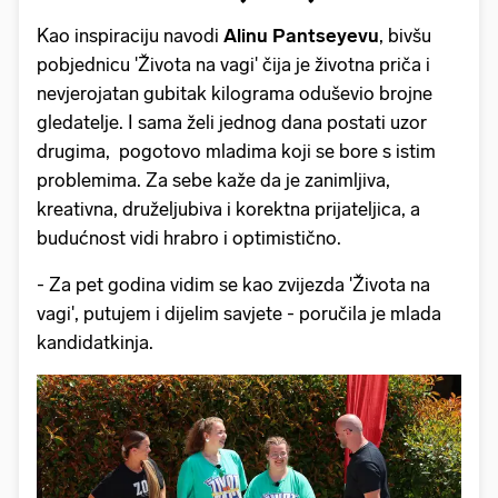
Kao inspiraciju navodi
Alinu Pantseyevu
, bivšu
pobjednicu 'Života na vagi' čija je životna priča i
nevjerojatan gubitak kilograma oduševio brojne
gledatelje. I sama želi jednog dana postati uzor
drugima, pogotovo mladima koji se bore s istim
problemima. Za sebe kaže da je zanimljiva,
kreativna, druželjubiva i korektna prijateljica, a
budućnost vidi hrabro i optimistično.
- Za pet godina vidim se kao zvijezda 'Života na
vagi', putujem i dijelim savjete - poručila je mlada
kandidatkinja.