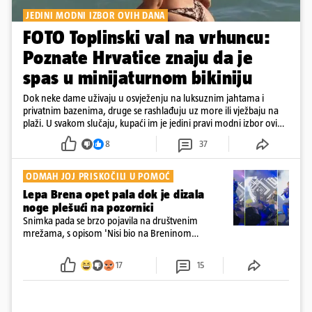
JEDINI MODNI IZBOR OVIH DANA
FOTO Toplinski val na vrhuncu:
Poznate Hrvatice znaju da je
spas u minijaturnom bikiniju
Dok neke dame uživaju u osvježenju na luksuznim jahtama i
privatnim bazenima, druge se rashlađuju uz more ili vježbaju na
plaži. U svakom slučaju, kupaći im je jedini pravi modni izbor ovih
dana
8
37
ODMAH JOJ PRISKOČILI U POMOĆ
Lepa Brena opet pala dok je dizala
noge plešući na pozornici
Snimka pada se brzo pojavila na društvenim
mrežama, s opisom 'Nisi bio na Breninom
koncertu, ako Brena nije pala pred tobom'.
Srećom, pjevačica se nije ozlijedila nego je s
17
15
osmijehom nastavila pjevati