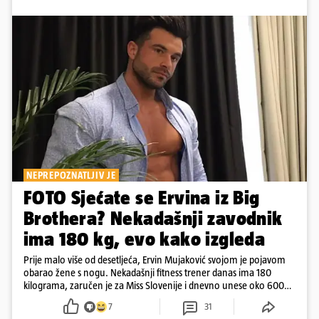
NEPREPOZNATLJIV JE
FOTO Sjećate se Ervina iz Big
Brothera? Nekadašnji zavodnik
ima 180 kg, evo kako izgleda
Prije malo više od desetljeća, Ervin Mujaković svojom je pojavom
obarao žene s nogu. Nekadašnji fitness trener danas ima 180
kilograma, zaručen je za Miss Slovenije i dnevno unese oko 6000
kcal.
7
31