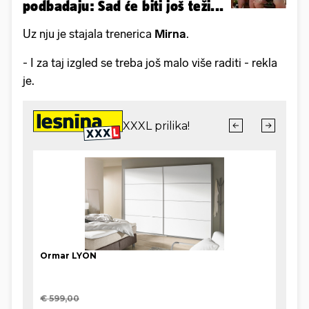
podbadaju: Sad će biti još teži...
Uz nju je stajala trenerica
Mirna
.
- I za taj izgled se treba još malo više raditi - rekla
je.