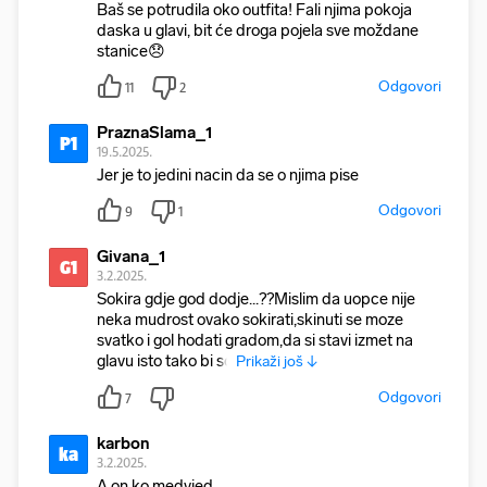
Baš se potrudila oko outfita! Fali njima pokoja
daska u glavi, bit će droga pojela sve moždane
stanice😞
Odgovori
11
2
PraznaSlama_1
P1
19.5.2025.
Jer je to jedini nacin da se o njima pise
Odgovori
9
1
Givana_1
G1
3.2.2025.
Sokira gdje god dodje...??Mislim da uopce nije
neka mudrost ovako sokirati,skinuti se moze
svatko i gol hodati gradom,da si stavi izmet na
glavu isto tako bi so
Prikaži još ↓
Odgovori
7
karbon
ka
3.2.2025.
A on ko medvjed