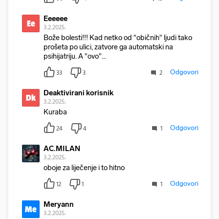
Eeeeee
Ee
3.2.2025.
Bože bolesti!!! Kad netko od "običnih" ljudi tako
prošeta po ulici, zatvore ga automatski na
psihijatriju. A "ovo"...
Odgovori
33
3
2
Deaktivirani korisnik
Dk
3.2.2025.
Kuraba
Odgovori
24
4
1
AC.MILAN
3.2.2025.
oboje za liječenje i to hitno
Odgovori
12
1
1
Meryann
Me
3.2.2025.