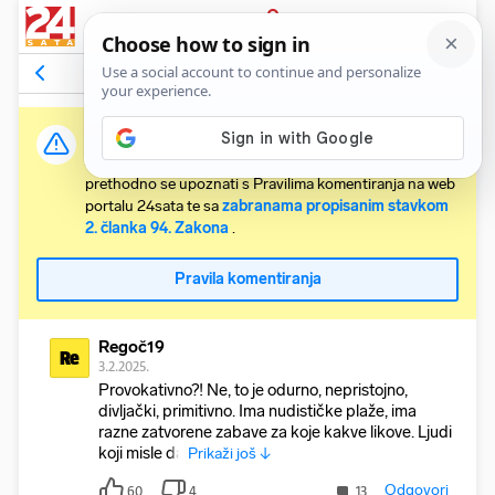
PRIJAVA
Komentari
98
Relevantni
Važna obavijest:
Svaki korisnik koji želi komentirati članke obvezan je
prethodno se upoznati s Pravilima komentiranja na web
portalu 24sata te sa
zabranama propisanim stavkom
2. članka 94. Zakona
.
Pravila komentiranja
Regoč19
Re
3.2.2025.
Provokativno?! Ne, to je odurno, nepristojno,
divljački, primitivno. Ima nudističke plaže, ima
razne zatvorene zabave za koje kakve likove. Ljudi
koji misle da
Prikaži još ↓
Odgovori
60
4
13