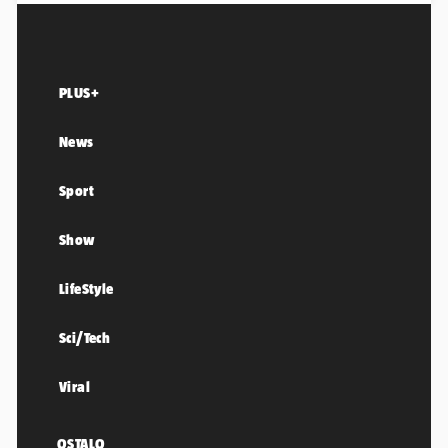
PLUS+
News
Sport
Show
LifeStyle
Sci/Tech
Viral
OSTALO