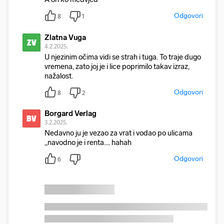
Odgovori
8
1
Zlatna Vuga
ZV
4.2.2025.
U njezinim očima vidi se strah i tuga. To traje dugo
vremena, zato joj je i lice poprimilo takav izraz,
nažalost.
Odgovori
8
2
Borgard Verlag
BV
3.2.2025.
Nedavno ju je vezao za vrat i vodao po ulicama
,,navodno je i renta.... hahah
Odgovori
6