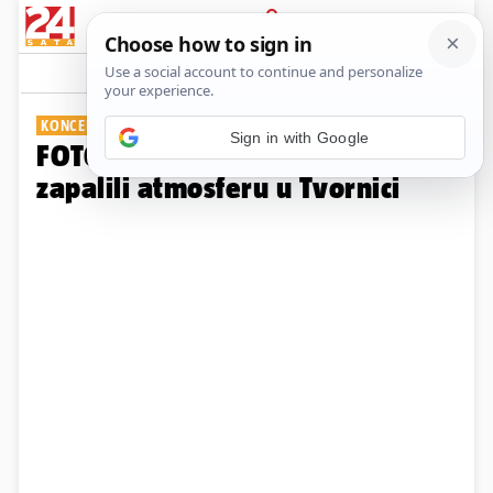
PRIJAVA
Galerija
Komentari
0
KONCERT U ZAGREBU
Sign in with Google
FOTO Indie rock duo The Kills
zapalili atmosferu u Tvornici