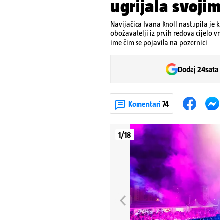
ugrijala svoji
Navijačica Ivana Knoll nastupila je k
obožavatelji iz prvih redova cijelo vr
ime čim se pojavila na pozornici
Dodaj 24sata
Komentari
74
1/18