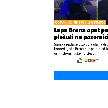
ODMAH JOJ PRISKOČILI U POMOĆ
Lepa Brena opet pa
plešući na pozornic
Snimka pada se brzo pojavila na dr
koncertu, ako Brena nije pala pred to
osmijehom nastavila pjevati
17