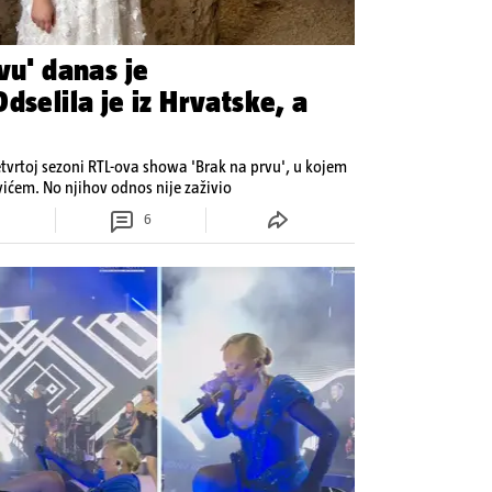
vu' danas je
dselila je iz Hrvatske, a
etvrtoj sezoni RTL-ova showa 'Brak na prvu', u kojem
ovićem. No njihov odnos nije zaživio
6