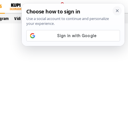
S
PRIJAVA
ogram
Vidi još…