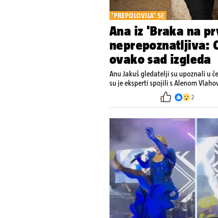
'PREPOLOVILA' SE
Ana iz 'Braka na pr
neprepoznatljiva: O
ovako sad izgleda
Anu Jakuš gledatelji su upoznali u č
su je eksperti spojili s Alenom Vlah
2