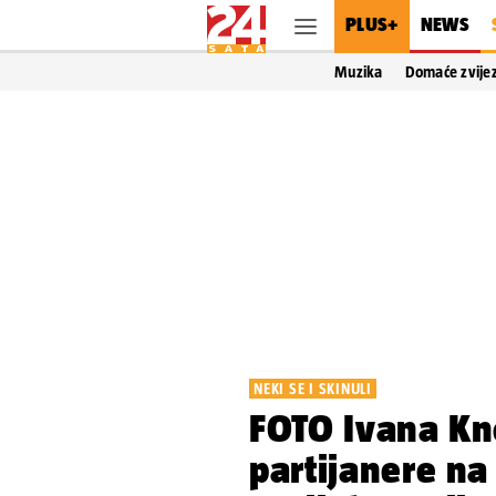
PLUS+
NEWS
Muzika
Domaće zvije
NEKI SE I SKINULI
FOTO Ivana Kno
partijanere na 