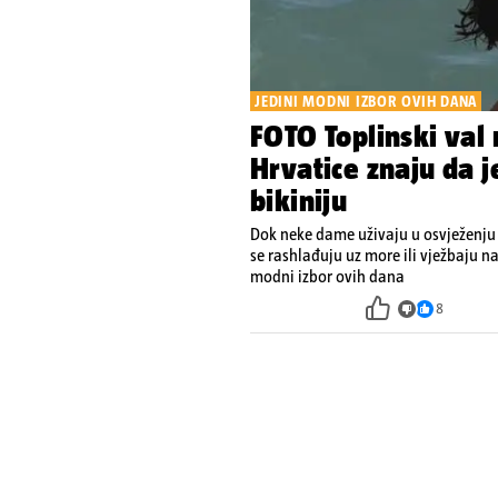
JEDINI MODNI IZBOR OVIH DANA
FOTO Toplinski val
Hrvatice znaju da 
bikiniju
Dok neke dame uživaju u osvježenju
se rashlađuju uz more ili vježbaju na
modni izbor ovih dana
8