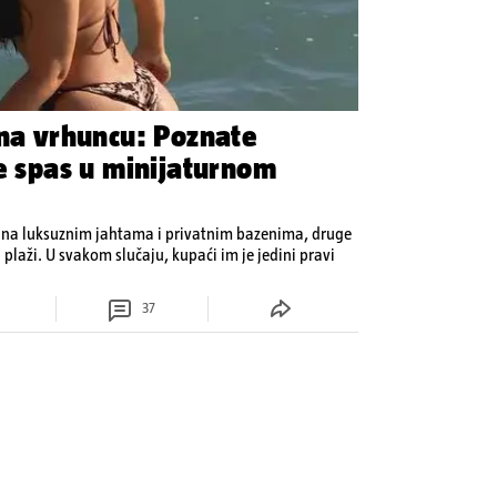
 na vrhuncu: Poznate
je spas u minijaturnom
 na luksuznim jahtama i privatnim bazenima, druge
 plaži. U svakom slučaju, kupaći im je jedini pravi
37