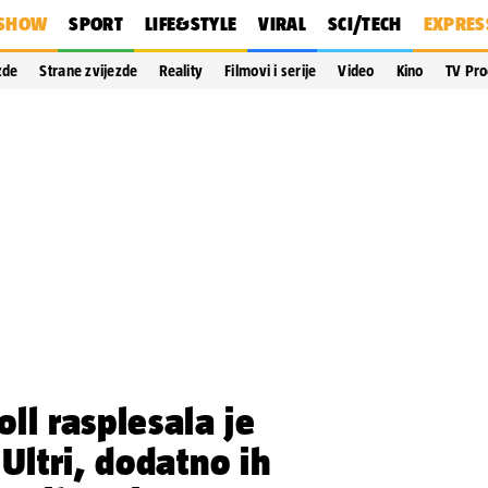
SHOW
SPORT
LIFE&STYLE
VIRAL
SCI/TECH
EXPRES
zde
Strane zvijezde
Reality
Filmovi i serije
Video
Kino
TV Pr
ll rasplesala je
Ultri, dodatno ih