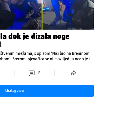
la dok je dizala noge
i
uštvenim mrežama, s opisom 'Nisi bio na Breninom
bom'. Srećom, pjevačica se nije ozlijedila nego je s
15
Učitaj više