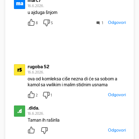
marc7
ma
16.6.2026.
u ajduga šnjom
Odgovori
8
5
1
rugoba 52
r5
16.6.2026.
ova od komleksa ciše nezna di će sa sobom a
kamol sa vwlikim i malim stidnim usnama
Odgovori
2
1
.dida.
.d
16.6.2026.
Taman ih raširila
Odgovori