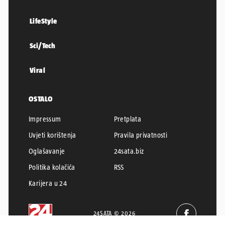
LifeStyle
Sci/Tech
Viral
OSTALO
Impressum
Pretplata
Uvjeti korištenja
Pravila privatnosti
Oglašavanje
24sata.biz
Politika kolačića
RSS
Karijera u 24
24SATA © 2026