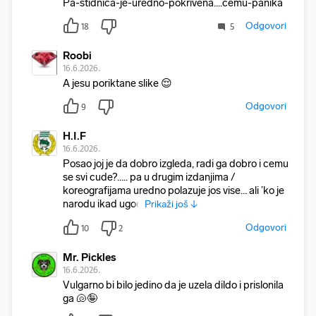
Pa-stidnica-je-uredno-pokrivena....cemu-panika
Odgovori
18
5
Roobi
16.6.2026.
A jesu poriktane slike 😌
Odgovori
9
H.I.F
16.6.2026.
Posao joj je da dobro izgleda, radi ga dobro i cemu
se svi cude?….. pa u drugim izdanjima /
koreografijama uredno polazuje jos vise… ali ’ko je
narodu ikad ugod
Prikaži još ↓
Odgovori
10
2
Mr. Pickles
16.6.2026.
Vulgarno bi bilo jedino da je uzela dildo i prislonila
ga 🐚🤪