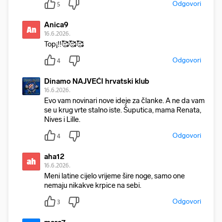
Odgovori
5
Anica9
An
16.6.2026.
Top¡!!🥰🥰🥰
Odgovori
4
Dinamo NAJVEĆI hrvatski klub
16.6.2026.
Evo vam novinari nove ideje za članke. A ne da vam
se u krug vrte stalno iste. Šuputica, mama Renata,
Nives i Lille.
Odgovori
4
aha12
ah
16.6.2026.
Meni latine cijelo vrijeme šire noge, samo one
nemaju nikakve krpice na sebi.
Odgovori
3