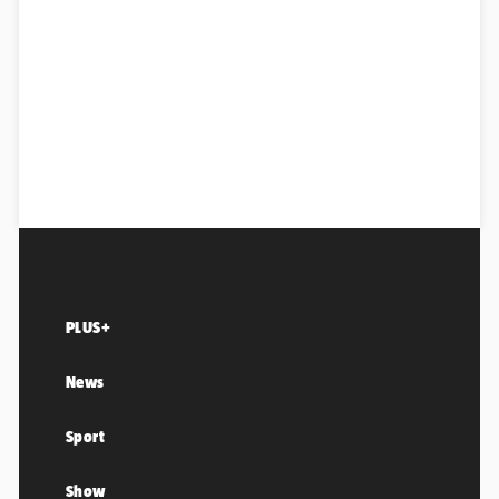
PLUS+
News
Sport
Show