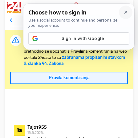
PRIJAVA
Komentari
32
Relevantni
Važna obavijest:
Svaki korisnik koji želi komentirati članke obvezan je
prethodno se upoznati s Pravilima komentiranja na web
portalu 24sata te sa
zabranama propisanim stavkom
2. članka 94. Zakona
.
Pravila komentiranja
Tajo1955
Ta
16.6.2026.