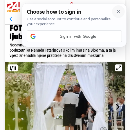
PRIJAVA
Galerija
Komentari
52
LJUBAVNI ŽIVOT PJEVAČICE
FOTO Koga je tijekom godina
ljubila vrckasta Maja Šuput?
Nedavno je objavila kako se nakon šest godina braka razvela od
poduzetnika Nenada Tatarinova s kojim ima sina Blooma, a ta je
vijest iznenadila njene pratitelje na društvenim mrežama
1/11