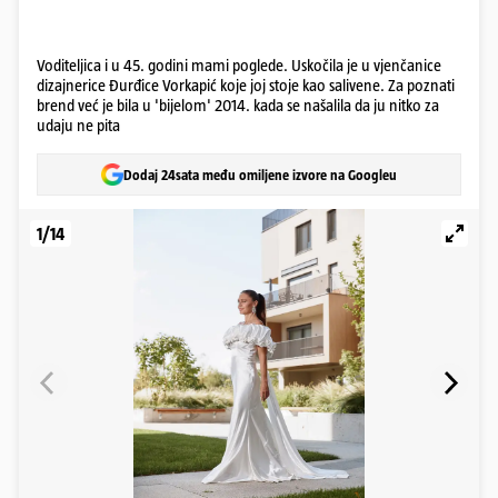
Voditeljica i u 45. godini mami poglede. Uskočila je u vjenčanice
dizajnerice Đurđice Vorkapić koje joj stoje kao salivene. Za poznati
brend već je bila u 'bijelom' 2014. kada se našalila da ju nitko za
udaju ne pita
Dodaj 24sata među omiljene izvore na Googleu
1/14