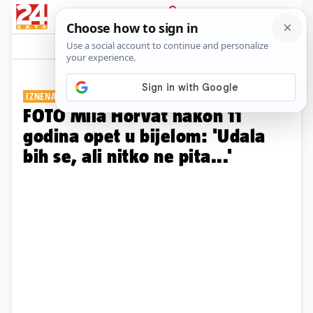
PRIJAVA
Galerija
Komentari
45
IZNENADILA OBJAVOM
FOTO Mila Horvat nakon 11
godina opet u bijelom: 'Udala
bih se, ali nitko ne pita...'