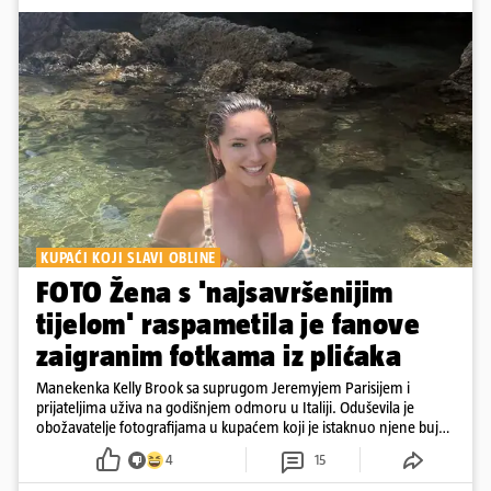
KUPAĆI KOJI SLAVI OBLINE
FOTO Žena s 'najsavršenijim
tijelom' raspametila je fanove
zaigranim fotkama iz plićaka
Manekenka Kelly Brook sa suprugom Jeremyjem Parisijem i
prijateljima uživa na godišnjem odmoru u Italiji. Oduševila je
obožavatelje fotografijama u kupaćem koji je istaknuo njene bujne
obline
4
15