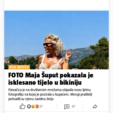
KOJI MIŠIĆI!
FOTO Maja Šuput pokazala je
isklesano tijelo u bikiniju
Pjevačica je na društvenim mrežama objavila novu ljetnu
fotografiju na kojoj je pozirala u kupaćem. Mnogi pratitelji
pohvalili su njenu zavidnu liniju
27
67