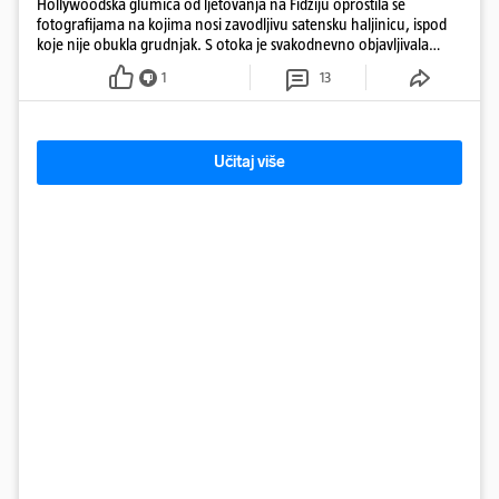
Hollywoodska glumica od ljetovanja na Fidžiju oprostila se
fotografijama na kojima nosi zavodljivu satensku haljinicu, ispod
koje nije obukla grudnjak. S otoka je svakodnevno objavljivala
fotografije u kupaćem
1
13
Učitaj više