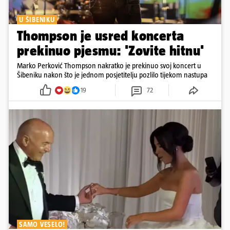
U ŠIBENIKU
Thompson je usred koncerta
prekinuo pjesmu: 'Zovite hitnu'
Marko Perković Thompson nakratko je prekinuo svoj koncert u
Šibeniku nakon što je jednom posjetitelju pozlilo tijekom nastupa
19
72
SAMO VESELO!