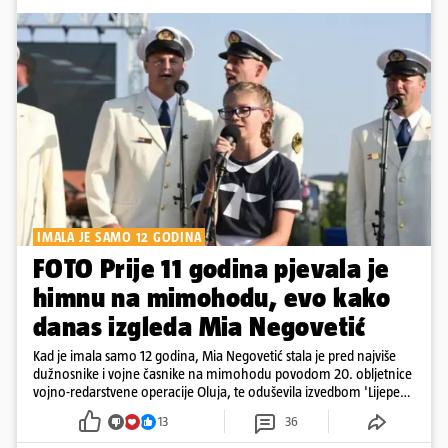
IMALA JE SAMO 12 GODINA
FOTO Prije 11 godina pjevala je
himnu na mimohodu, evo kako
danas izgleda Mia Negovetić
Kad je imala samo 12 godina, Mia Negovetić stala je pred najviše
dužnosnike i vojne časnike na mimohodu povodom 20. obljetnice
vojno-redarstvene operacije Oluja, te oduševila izvedbom 'Lijepe
naše'
13
36