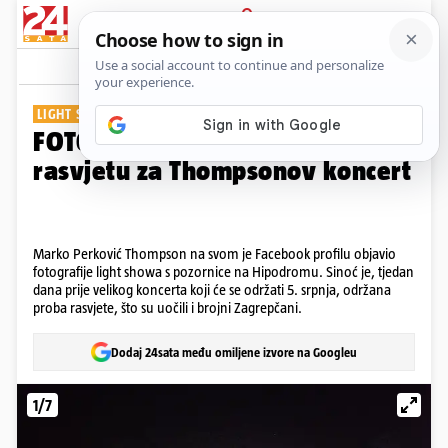
PRIJAVA
Galerija
Komentari
77
LIGHT SHOW
FOTO Pogledajte spektakularnu
rasvjetu za Thompsonov koncert
Marko Perković Thompson na svom je Facebook profilu objavio
fotografije light showa s pozornice na Hipodromu. Sinoć je, tjedan
dana prije velikog koncerta koji će se održati 5. srpnja, održana
proba rasvjete, što su uočili i brojni Zagrepčani.
Dodaj 24sata među omiljene izvore na Googleu
1/7