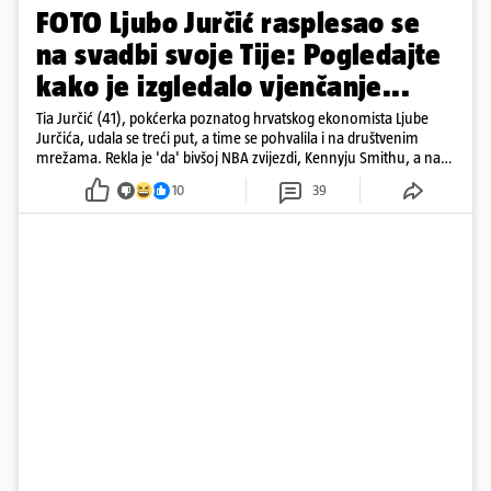
FOTO Ljubo Jurčić rasplesao se
na svadbi svoje Tije: Pogledajte
kako je izgledalo vjenčanje...
Tia Jurčić (41), pokćerka poznatog hrvatskog ekonomista Ljube
Jurčića, udala se treći put, a time se pohvalila i na društvenim
mrežama. Rekla je 'da' bivšoj NBA zvijezdi, Kennyju Smithu, a na
snimkama i fotografijama je pokazala vesele trenutke s vjenčanja
10
39