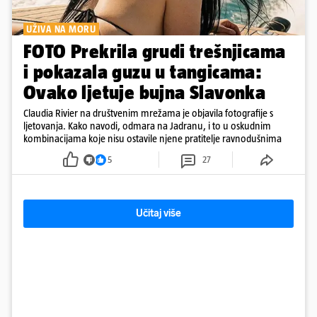
UŽIVA NA MORU
FOTO Prekrila grudi trešnjicama
i pokazala guzu u tangicama:
Ovako ljetuje bujna Slavonka
Claudia Rivier na društvenim mrežama je objavila fotografije s
ljetovanja. Kako navodi, odmara na Jadranu, i to u oskudnim
kombinacijama koje nisu ostavile njene pratitelje ravnodušnima
5
27
Učitaj više