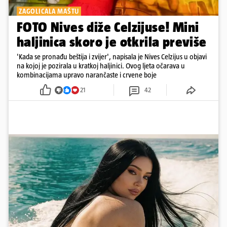
ZAGOLICALA MAŠTU
FOTO Nives diže Celzijuse! Mini
haljinica skoro je otkrila previše
'Kada se pronađu beštija i zvijer', napisala je Nives Celzijus u objavi
na kojoj je pozirala u kratkoj haljinici. Ovog ljeta očarava u
kombinacijama upravo narančaste i crvene boje
21
42