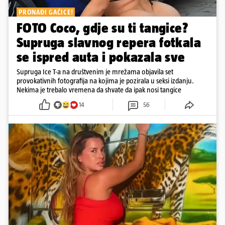
PRONAĐI GAĆICE!
FOTO Coco, gdje su ti tangice?
Supruga slavnog repera fotkala
se ispred auta i pokazala sve
Supruga Ice T-a na društvenim je mrežama objavila set
provokativnih fotografija na kojima je pozirala u seksi izdanju.
Nekima je trebalo vremena da shvate da ipak nosi tangice
14
56