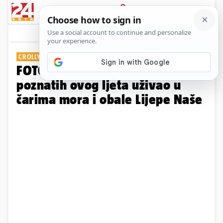
PRIJAVA
Galerija
Komentari
7
CROLLYWOOD
FOTO Pogledajte tko je sve od
poznatih ovog ljeta uživao u
čarima mora i obale Lijepe Naše