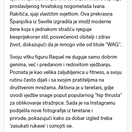
proslavljenog hrvatskog nogometaša Ivana
Rakitića, sjaji vlastitim svjetlom. Ova prekrasna
Španjolka iz Seville izgradila je imidž moderne
žene koja s jednakom strašću njeguje
besprijekoran stil, posvećenost obitelji i zdrav
život, dokazujući da je mnogo više od titule "WAG".
Svoju vitku figuru Raquel ne duguje samo dobrim
genima, već i predanom i redovitom vježbanju.
Poznata je kao velika zaljubljenica u fitness, a svoju
rutinu često dijeli i sa svojim pratiteljima na
društvenim mrežama. Aktivna je u teretani, gdje
izvodi vježbe snage poput popularnog "hip thrusta"
za oblikovanje stražnjice. Sada je na Instagramu
podijelila nove fotografije iz teretane i
prirode, pokazujući kako za dobar izgled treba
'zasukati rukave' i oznojiti se.