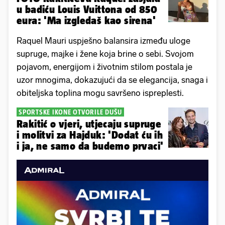
u badiću Louis Vuittona od 850
eura: 'Ma izgledaš kao sirena'
Raquel Mauri uspješno balansira između uloge
supruge, majke i žene koja brine o sebi. Svojom
pojavom, energijom i životnim stilom postala je
uzor mnogima, dokazujući da se elegancija, snaga i
obiteljska toplina mogu savršeno ispreplesti.
SPORTSKE IKONE OTVORILE DUŠU
Rakitić o vjeri, utjecaju supruge
i molitvi za Hajduk: 'Dodat ću ih
i ja, ne samo da budemo prvaci'