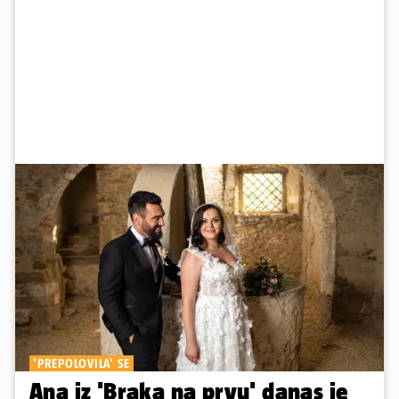
'PREPOLOVILA' SE
Ana iz 'Braka na prvu' danas je