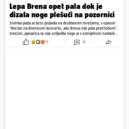
Lepa Brena opet pala dok je
dizala noge plešući na pozornici
Snimka pada se brzo pojavila na društvenim mrežama, s opisom
'Nisi bio na Breninom koncertu, ako Brena nije pala pred tobom'.
Srećom, pjevačica se nije ozlijedila nego je s osmijehom nastavila
pjevati
17
15