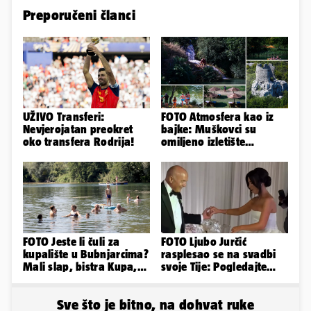
Preporučeni članci
UŽIVO Transferi:
FOTO Atmosfera kao iz
Nevjerojatan preokret
bajke: Muškovci su
oko transfera Rodrija!
omiljeno izletište
Zadrana, pogledajte
zašto
FOTO Jeste li čuli za
FOTO Ljubo Jurčić
kupalište u Bubnjarcima?
rasplesao se na svadbi
Mali slap, bistra Kupa,
svoje Tije: Pogledajte
šumski hlad - prava
kako je izgledalo
idila!
vjenčanje...
Sve što je bitno, na dohvat ruke