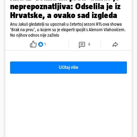
neprepoznatljiva: Odselila je iz
Hrvatske, a ovako sad izgleda
Anu Jakuš gledatelji su upoznali u četvrtoj sezoni RTL-ova showa
'Brak na prvu', u kojem su je eksperti spojili s Alenom Vlahovićem.
No njihov odnos nije zaživio
1
4
Učitaj više