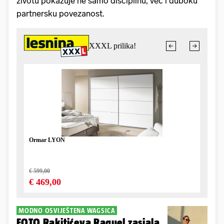
životu pokazuje ne samo disciplinu, već i duboku
partnersku povezanost.
MODNO OSVIJEŠTENA WAGSICA
FOTO Rakitićeva Raquel zasjala