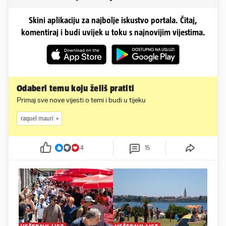
Skini aplikaciju za najbolje iskustvo portala. Čitaj,
komentiraj i budi uvijek u toku s najnovijim vijestima.
Odaberi temu koju želiš pratiti
Primaj sve nove vijesti o temi i budi u tijeku
raquel mauri
4
15