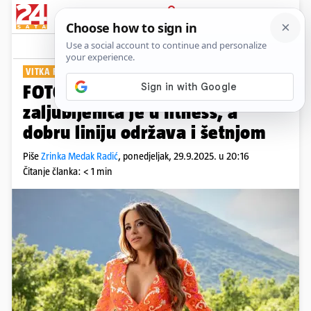
PRIJAVA
Show
Komentari
15
VITKA FIGURA
FOTO Rakitićeva lijepa Raquel
zaljubljenica je u fitness, a
dobru liniju održava i šetnjom
Piše
Zrinka Medak Radić
,
ponedjeljak, 29.9.2025. u 20:16
Čitanje članka: < 1 min