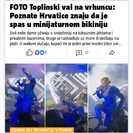
FOTO Toplinski val na vrhuncu:
Poznate Hrvatice znaju da je
spas u minijaturnom bikiniju
Dok neke dame uživaju u osvježenju na luksuznim jahtama i
privatnim bazenima, druge se rashlađuju uz more ili vježbaju na
plaži. U svakom slučaju, kupaći im je jedini pravi modni izbor ovih
dana
8
37
ODMAH JOJ PRISKOČILI U POMOĆ