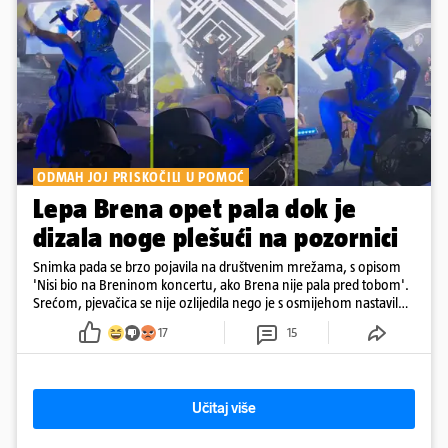
ODMAH JOJ PRISKOČILI U POMOĆ
Lepa Brena opet pala dok je
dizala noge plešući na pozornici
Snimka pada se brzo pojavila na društvenim mrežama, s opisom
'Nisi bio na Breninom koncertu, ako Brena nije pala pred tobom'.
Srećom, pjevačica se nije ozlijedila nego je s osmijehom nastavila
pjevati
17
15
Učitaj više