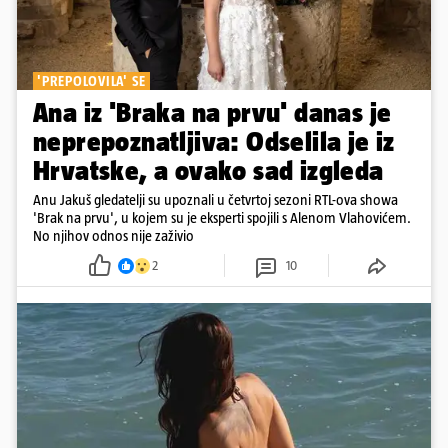
'PREPOLOVILA' SE
Ana iz 'Braka na prvu' danas je
neprepoznatljiva: Odselila je iz
Hrvatske, a ovako sad izgleda
Anu Jakuš gledatelji su upoznali u četvrtoj sezoni RTL-ova showa
'Brak na prvu', u kojem su je eksperti spojili s Alenom Vlahovićem.
No njihov odnos nije zaživio
2
10