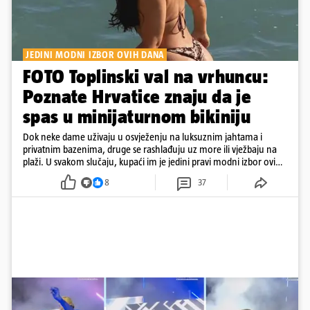
JEDINI MODNI IZBOR OVIH DANA
FOTO Toplinski val na vrhuncu:
Poznate Hrvatice znaju da je
spas u minijaturnom bikiniju
Dok neke dame uživaju u osvježenju na luksuznim jahtama i
privatnim bazenima, druge se rashlađuju uz more ili vježbaju na
plaži. U svakom slučaju, kupaći im je jedini pravi modni izbor ovih
dana
8
37