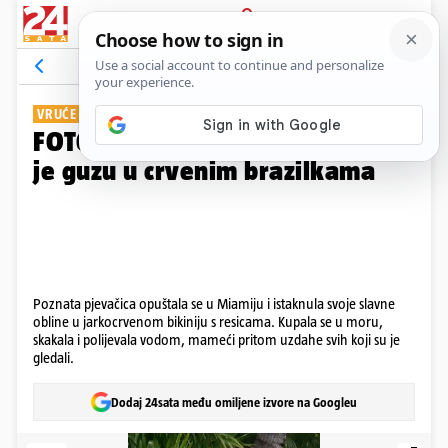
PRIJAVA
Galerija
Komentari
41
VRUĆE IZDANJE
FOTO Shakira šokira! Pokazala
je guzu u crvenim brazilkama
Poznata pjevačica opuštala se u Miamiju i istaknula svoje slavne
obline u jarkocrvenom bikiniju s resicama. Kupala se u moru,
skakala i polijevala vodom, mameći pritom uzdahe svih koji su je
gledali.
Dodaj 24sata među omiljene izvore na Googleu