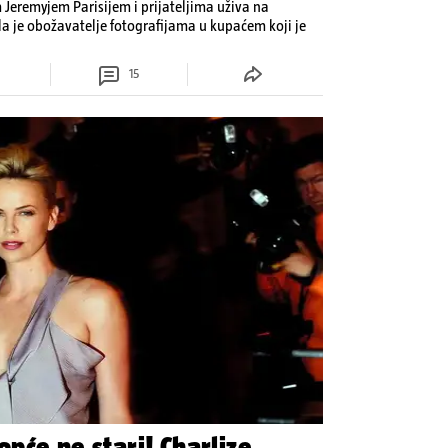
Jeremyjem Parisijem i prijateljima uživa na
la je obožavatelje fotografijama u kupaćem koji je
15
pće ne stari! Charlize