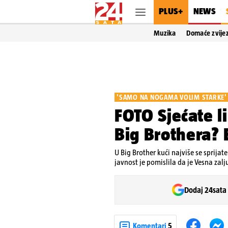
PLUS+
NEWS
Muzika
Domaće zvije
'SAMO NA NOGAMA VOLIM STARKE'
FOTO Sjećate li
Big Brothera? 
U Big Brother kući najviše se sprija
javnost je pomislila da je Vesna za
Dodaj 24sata
Komentari
5