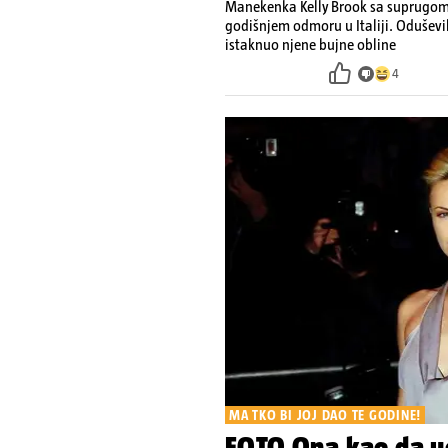
Manekenka Kelly Brook sa suprugom 
godišnjem odmoru u Italiji. Oduševi
istaknuo njene bujne obline
4
MA TKO BI JOJ DAO TE GODINE!
FOTO Ona kao da uo