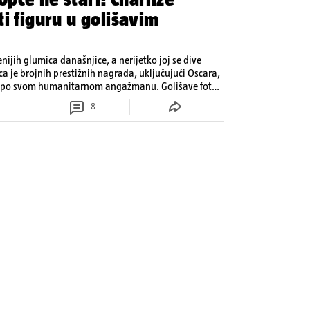
i figuru u golišavim
nijih glumica današnjice, a nerijetko joj se dive
a je brojnih prestižnih nagrada, uključujući Oscara,
i po svom humanitarnom angažmanu. Golišave fotke
ajte kako se mijenjala kroz godine.
8