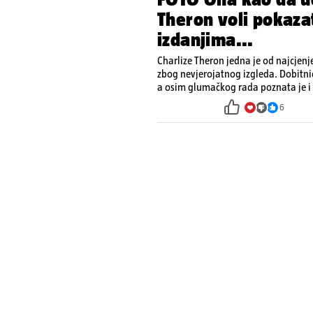
Theron voli pokazat
izdanjima...
Charlize Theron jedna je od najcjenje
zbog nevjerojatnog izgleda. Dobitnic
a osim glumačkog rada poznata je 
nisu joj problem, a u galeriji pogled
6