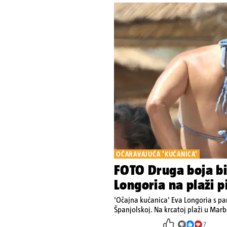
OČARAVAJUĆA 'KUĆANICA'
FOTO Druga boja bik
Longoria na plaži p
'Očajna kućanica' Eva Longoria s pa
Španjolskoj. Na krcatoj plaži u Marb
7