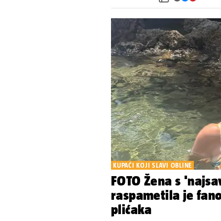
KUPAĆI KOJI SLAVI OBLINE
FOTO Žena s 'najsav
raspametila je fan
plićaka