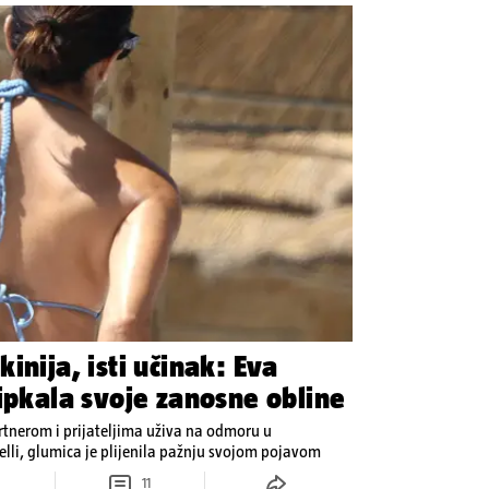
inija, isti učinak: Eva
ipkala svoje zanosne obline
rtnerom i prijateljima uživa na odmoru u
elli, glumica je plijenila pažnju svojom pojavom
11