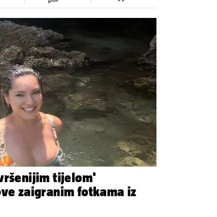
ršenijim tijelom'
ove zaigranim fotkama iz