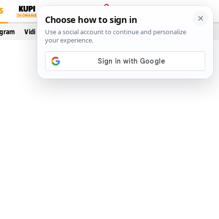
S
PRIJAVA
ogram
Vidi još…