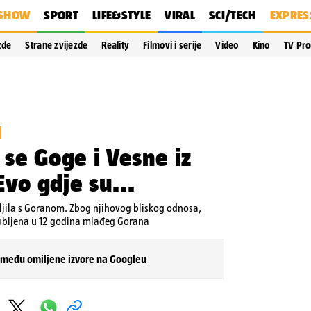
SHOW
SPORT
LIFE&STYLE
VIRAL
SCI/TECH
EXPRES
zde
Strane zvijezde
Reality
Filmovi i serije
Video
Kino
TV Pr
 se Goge i Vesne iz
Evo gdje su...
teljila s Goranom. Zbog njihovog bliskog odnosa,
ljubljena u 12 godina mlađeg Gorana
 među omiljene izvore na Googleu