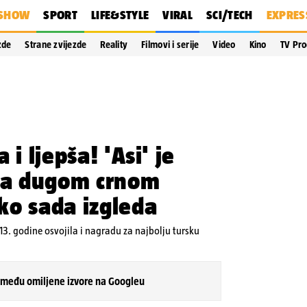
SHOW
SPORT
LIFE&STYLE
VIRAL
SCI/TECH
EXPRES
zde
Strane zvijezde
Reality
Filmovi i serije
Video
Kino
TV Pr
 i ljepša! 'Asi' je
ila dugom crnom
ko sada izgleda
3. godine osvojila i nagradu za najbolju tursku
 među omiljene izvore na Googleu