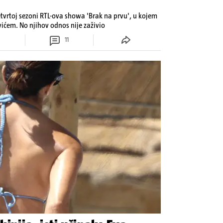
etvrtoj sezoni RTL-ova showa 'Brak na prvu', u kojem
ovićem. No njihov odnos nije zaživio
11