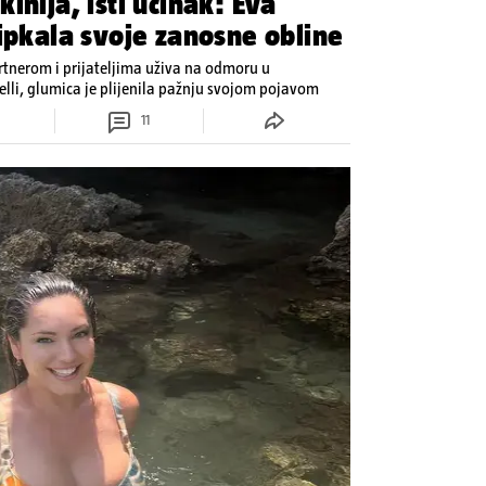
inija, isti učinak: Eva
ipkala svoje zanosne obline
rtnerom i prijateljima uživa na odmoru u
elli, glumica je plijenila pažnju svojom pojavom
11