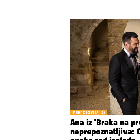
'PREPOLOVILA' SE
Ana iz 'Braka na pr
neprepoznatljiva: O