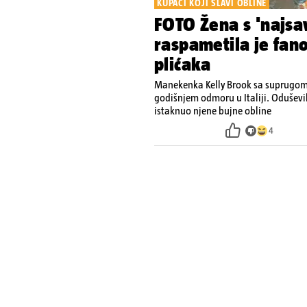
KUPAĆI KOJI SLAVI OBLINE
FOTO Žena s 'najsav
raspametila je fan
plićaka
Manekenka Kelly Brook sa suprugom 
godišnjem odmoru u Italiji. Oduševi
istaknuo njene bujne obline
4