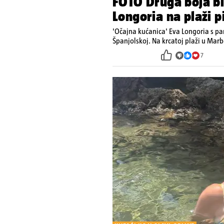
FOTO Druga boja bik
Longoria na plaži p
'Očajna kućanica' Eva Longoria s pa
Španjolskoj. Na krcatoj plaži u Marb
7