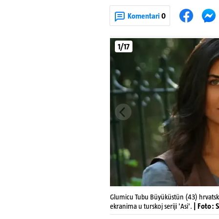
Komentari
0
1/17
Glumicu Tubu Büyüküstün (43) hrvatska j
ekranima u turskoj seriji 'Asi'.
| Foto: