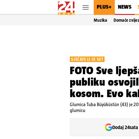
PLUS+
NEWS
Muzika
Domaće zvije
SJEĆATE LI JE SE?
FOTO Sve ljepša
publiku osvoj
kosom. Evo ka
Glumica Tuba Büyüküstün (43) je 201
glumicu
Dodaj 24sata