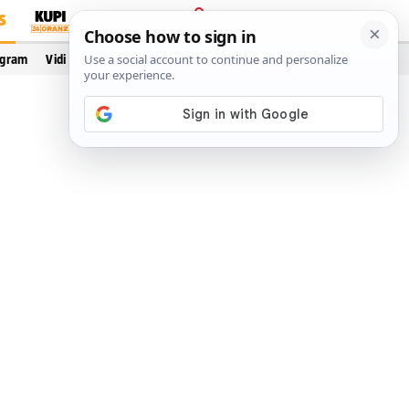
S
PRIJAVA
ogram
Vidi još…