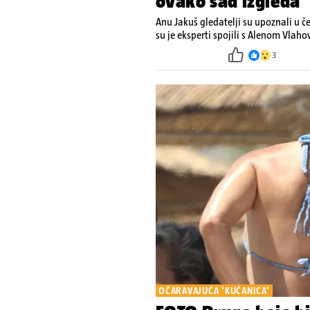
ovako sad izgleda
Anu Jakuš gledatelji su upoznali u č
su je eksperti spojili s Alenom Vlah
3
OČARAVAJUĆA 'KUĆANICA'