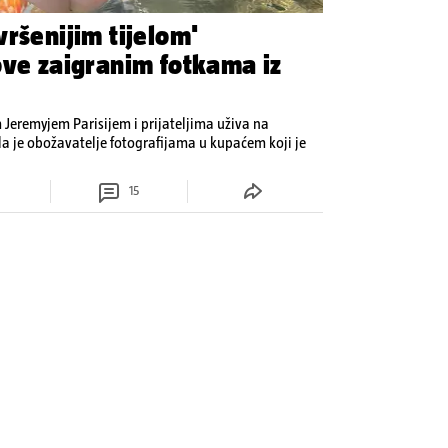
ršenijim tijelom'
ove zaigranim fotkama iz
Jeremyjem Parisijem i prijateljima uživa na
la je obožavatelje fotografijama u kupaćem koji je
15