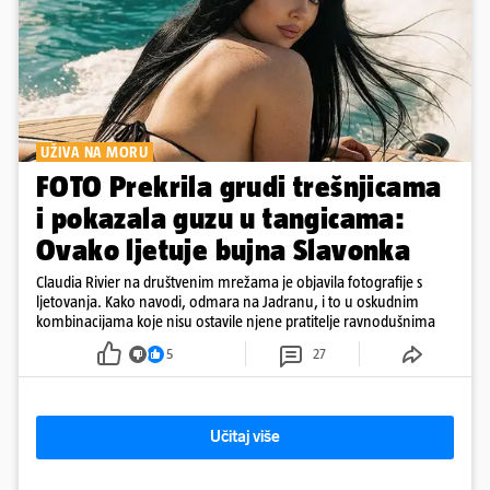
UŽIVA NA MORU
FOTO Prekrila grudi trešnjicama
i pokazala guzu u tangicama:
Ovako ljetuje bujna Slavonka
Claudia Rivier na društvenim mrežama je objavila fotografije s
ljetovanja. Kako navodi, odmara na Jadranu, i to u oskudnim
kombinacijama koje nisu ostavile njene pratitelje ravnodušnima
5
27
Učitaj više