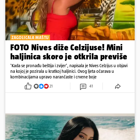
ZAGOLICALA MAŠTU
FOTO Nives diže Celzijuse! Mini
haljinica skoro je otkrila previše
'Kada se pronađu beštija i zvijer', napisala je Nives Celzijus u objavi
na kojoj je pozirala u kratkoj haljinici. Ovog ljeta očarava u
kombinacijama upravo narančaste i crvene boje
21
41