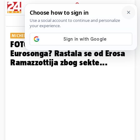
PRIJAVA
Galerija
Komentari
10
MICHELLE HUNZIKER
FOTO Tko je treća voditeljica
Eurosonga? Rastala se od Erosa
Ramazzottija zbog sekte...