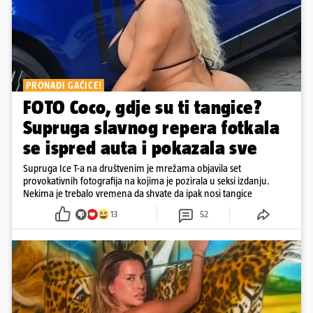
PRONAĐI GAĆICE!
FOTO Coco, gdje su ti tangice?
Supruga slavnog repera fotkala
se ispred auta i pokazala sve
Supruga Ice T-a na društvenim je mrežama objavila set
provokativnih fotografija na kojima je pozirala u seksi izdanju.
Nekima je trebalo vremena da shvate da ipak nosi tangice
13
52