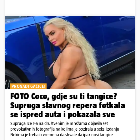
PRONAĐI GAĆICE!
FOTO Coco, gdje su ti tangice?
Supruga slavnog repera fotkala
se ispred auta i pokazala sve
Supruga Ice T-a na društvenim je mrežama objavila set
provokativnih fotografija na kojima je pozirala u seksi izdanju.
Nekima je trebalo vremena da shvate da ipak nosi tangice