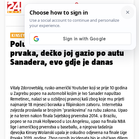
PRIJAVA
Galerija
Komentari
17
KINSEY WOLANSKI
Polugola upala na finale Lige
prvaka, dečko joj gazio po autu
Sanadera, evo gdje je danas
Vitaly Zdorovetskiy, rusko-američki Youtuber koji se prije 10 godina
u Zagrebu popeo na automobil kojim je Ivo Sanader napuštao
Remetinec, nalazi se u ozbiljnoj pravnoj kaši zbog koje mu prijeti
najmanje 18 mjeseci boravka u filipinskom zatvoru. Internetska
zvijezda proslavila se brojnim 'prankovima' na rubu zakona. Upao
je na teren nakon finala Svjetskog prvenstva 2014. u Brazilu,
popeo se na znak Hollywood u Los Angelesu, upao na finala NBA
lige i američkog prvenstva u baseballu, a njegova tadašnja
djevojka Kinsey Wolanski upala je oskudno odjevena na finale Lige
Prvaka 2019. godine. Zbog raznih incidenata bio je uhićivan diljem