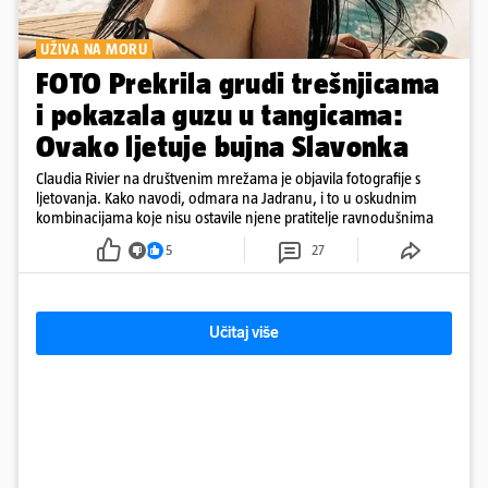
UŽIVA NA MORU
FOTO Prekrila grudi trešnjicama
i pokazala guzu u tangicama:
Ovako ljetuje bujna Slavonka
Claudia Rivier na društvenim mrežama je objavila fotografije s
ljetovanja. Kako navodi, odmara na Jadranu, i to u oskudnim
kombinacijama koje nisu ostavile njene pratitelje ravnodušnima
5
27
Učitaj više