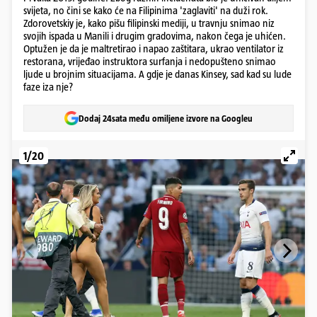
svijeta, no čini se kako će na Filipinima 'zaglaviti' na duži rok.
Zdorovetskiy je, kako pišu filipinski mediji, u travnju snimao niz
svojih ispada u Manili i drugim gradovima, nakon čega je uhićen.
Optužen je da je maltretirao i napao zaštitara, ukrao ventilator iz
restorana, vrijeđao instruktora surfanja i nedopušteno snimao
ljude u brojnim situacijama. A gdje je danas Kinsey, sad kad su lude
faze iza nje?
Dodaj 24sata među omiljene izvore na Googleu
1/20