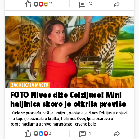
13
54
ZAGOLICALA MAŠTU
FOTO Nives diže Celzijuse! Mini
haljinica skoro je otkrila previše
'Kada se pronađu beštija i zvijer', napisala je Nives Celzijus u objavi
na kojoj je pozirala u kratkoj haljinici. Ovog ljeta očarava u
kombinacijama upravo narančaste i crvene boje
21
41