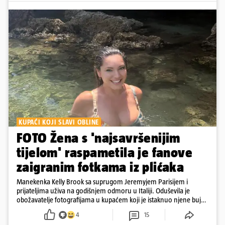
KUPAĆI KOJI SLAVI OBLINE
FOTO Žena s 'najsavršenijim
tijelom' raspametila je fanove
zaigranim fotkama iz plićaka
Manekenka Kelly Brook sa suprugom Jeremyjem Parisijem i
prijateljima uživa na godišnjem odmoru u Italiji. Oduševila je
obožavatelje fotografijama u kupaćem koji je istaknuo njene bujne
obline
4
15