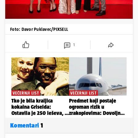
Foto: Davor Puklavec/PIXSELL
1
Komentari
1