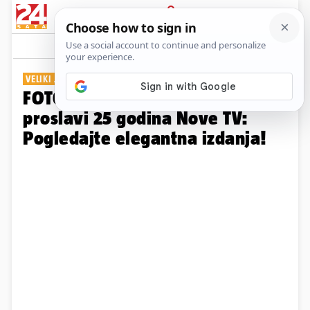
PRIJAVA
Galerija
Komentari
1
VELIKI JUBILEJ
FOTO Zvijezde su zablistale na
proslavi 25 godina Nove TV:
Pogledajte elegantna izdanja!