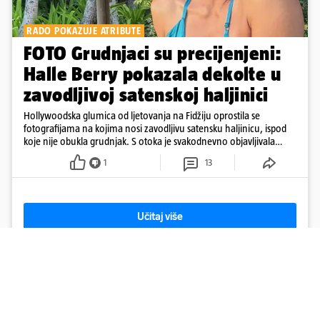
RADO POKAZUJE ATRIBUTE
FOTO Grudnjaci su precijenjeni:
Halle Berry pokazala dekolte u
zavodljivoj satenskoj haljinici
Hollywoodska glumica od ljetovanja na Fidžiju oprostila se
fotografijama na kojima nosi zavodljivu satensku haljinicu, ispod
koje nije obukla grudnjak. S otoka je svakodnevno objavljivala
fotografije u kupaćem
1
13
Učitaj više