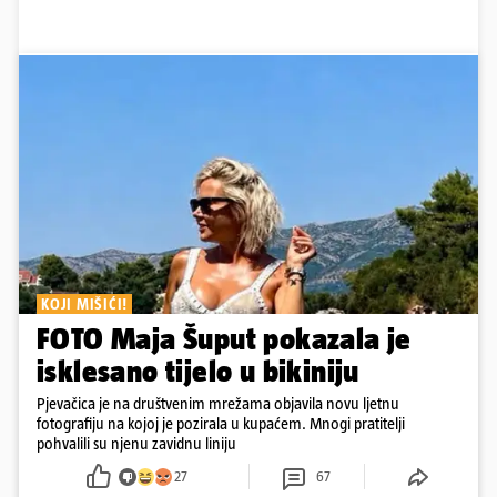
KOJI MIŠIĆI!
FOTO Maja Šuput pokazala je
isklesano tijelo u bikiniju
Pjevačica je na društvenim mrežama objavila novu ljetnu
fotografiju na kojoj je pozirala u kupaćem. Mnogi pratitelji
pohvalili su njenu zavidnu liniju
27
67