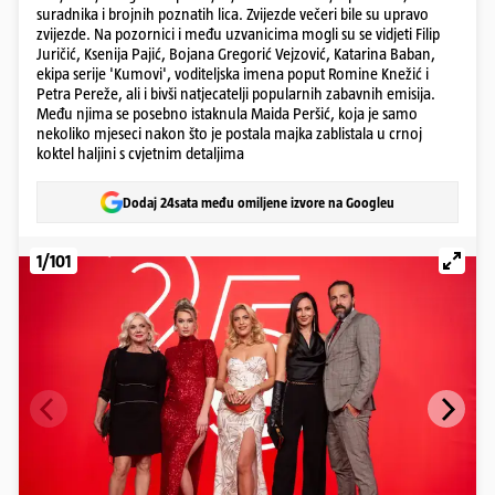
suradnika i brojnih poznatih lica. Zvijezde večeri bile su upravo
zvijezde. Na pozornici i među uzvanicima mogli su se vidjeti Filip
Juričić, Ksenija Pajić, Bojana Gregorić Vejzović, Katarina Baban,
ekipa serije 'Kumovi', voditeljska imena poput Romine Knežić i
Petra Pereže, ali i bivši natjecatelji popularnih zabavnih emisija.
Među njima se posebno istaknula Maida Peršić, koja je samo
nekoliko mjeseci nakon što je postala majka zablistala u crnoj
koktel haljini s cvjetnim detaljima
Dodaj 24sata među omiljene izvore na Googleu
1/101