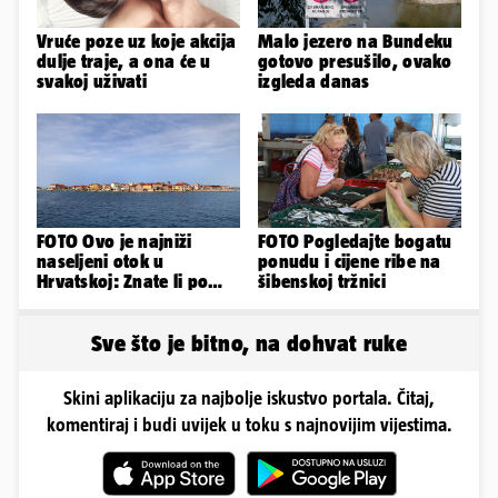
Vruće poze uz koje akcija
Malo jezero na Bundeku
dulje traje, a ona će u
gotovo presušilo, ovako
svakoj uživati
izgleda danas
FOTO Ovo je najniži
FOTO Pogledajte bogatu
naseljeni otok u
ponudu i cijene ribe na
Hrvatskoj: Znate li po
šibenskoj tržnici
čemu je još poseban?
Sve što je bitno, na dohvat ruke
Skini aplikaciju za najbolje iskustvo portala. Čitaj,
komentiraj i budi uvijek u toku s najnovijim vijestima.