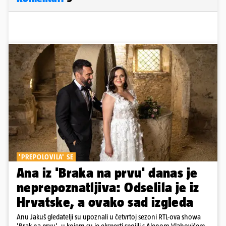
'PREPOLOVILA' SE
Ana iz 'Braka na prvu' danas je
neprepoznatljiva: Odselila je iz
Hrvatske, a ovako sad izgleda
Anu Jakuš gledatelji su upoznali u četvrtoj sezoni RTL-ova showa
'Brak na prvu', u kojem su je eksperti spojili s Alenom Vlahovićem.