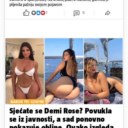
plijenila pažnju svojom pojavom
7
11
NAKON TRI GODINE
Sjećate se Demi Rose? Povukla
se iz javnosti, a sad ponovno
pokazuje obline. Ovako izgleda