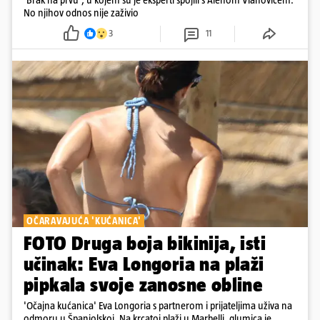
No njihov odnos nije zaživio
3
11
OČARAVAJUĆA 'KUĆANICA'
FOTO Druga boja bikinija, isti
učinak: Eva Longoria na plaži
pipkala svoje zanosne obline
'Očajna kućanica' Eva Longoria s partnerom i prijateljima uživa na
odmoru u Španjolskoj. Na krcatoj plaži u Marbelli, glumica je