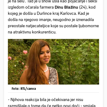
je na selu'. Tad je u show ušla kao pojačanje i seksi
izgledom očarala farmera
Dinu Blažinu
(24), kod
kojeg je došla u Durlince kraj Karlovca. Kad je
došla na njegovo imanje, neugodno je iznenadila
preostale natjecateljice koje su postale ljubomorne
na atraktivnu konkurenticu.
Foto: RTL/canva
- Njihova reakcija bila je očekivana jer nisu
razmišljale o tome da će netko novi doći - smijala