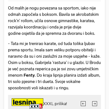
Od malih je nogu povezana sa sportom, iako nije
odmah započela s boksom. Bavila se akrobatskim
rock'n' rollom, učila osnove gimnastike, karatea,
razvijala koordinaciju i onda je prije dvije
godine osjetila da je spremna za dvoranu i boks.
- Tata mi je trenirao karate, od tuda tolika ljubav
prema sportu. Imala sam veliku potporu obitelji i
naravno da su i oni zaslužni za moje uspjehe - kaže.
Osim u boksu, Gabrijela 'rastura' i u glazbi. U Brodu
je već poznata reperica pa je svi zovu umjetničkim
imenom
Fenty
. Do kraja lipnja planira izdati album,
tri solo pjesme i tri dueta. Svoje vokalne
sposobnosti voli iskazati i u ringu.