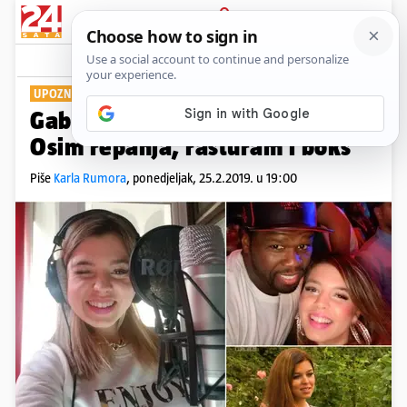
PRIJAVA
Show
Komentari
9
UPOZNALA 50 CENTA
Gabrijela iz 'Ljubav je na selu':
Osim repanja, rasturam i boks
Piše
Karla Rumora
,
ponedjeljak, 25.2.2019. u 19:00