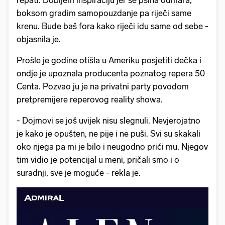
repati. Dobijem inspiraciju jer se psiha odmara,
boksom gradim samopouzdanje pa riječi same
krenu. Bude baš fora kako riječi idu same od sebe -
objasnila je.
Prošle je godine otišla u Ameriku posjetiti dečka i
ondje je upoznala producenta poznatog repera 50
Centa. Pozvao ju je na privatni party povodom
pretpremijere reperovog reality showa.
- Dojmovi se još uvijek nisu slegnuli. Nevjerojatno
je kako je opušten, ne pije i ne puši. Svi su skakali
oko njega pa mi je bilo i neugodno prići mu. Njegov
tim vidio je potencijal u meni, pričali smo i o
suradnji, sve je moguće - rekla je.