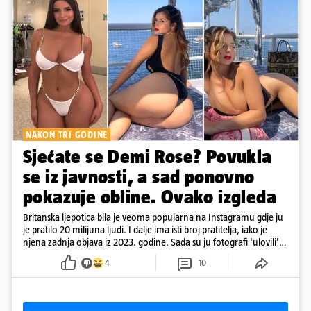
NAKON TRI GODINE
Sjećate se Demi Rose? Povukla
se iz javnosti, a sad ponovno
pokazuje obline. Ovako izgleda
Britanska ljepotica bila je veoma popularna na Instagramu gdje ju
je pratilo 20 milijuna ljudi. I dalje ima isti broj pratitelja, iako je
njena zadnja objava iz 2023. godine. Sada su ju fotografi 'ulovili'
na Ibizi
4
10