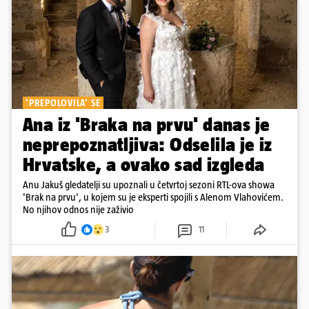
'PREPOLOVILA' SE
Ana iz 'Braka na prvu' danas je
neprepoznatljiva: Odselila je iz
Hrvatske, a ovako sad izgleda
Anu Jakuš gledatelji su upoznali u četvrtoj sezoni RTL-ova showa
'Brak na prvu', u kojem su je eksperti spojili s Alenom Vlahovićem.
No njihov odnos nije zaživio
3
11