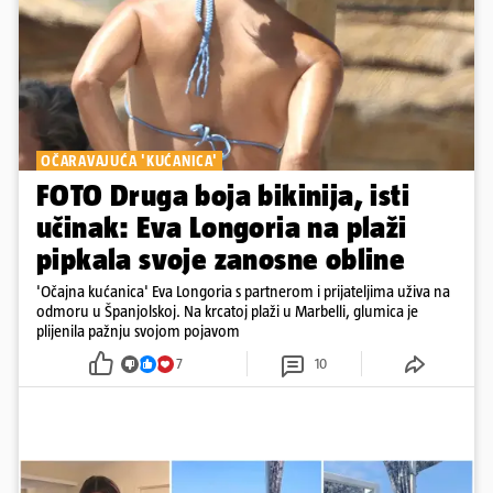
OČARAVAJUĆA 'KUĆANICA'
FOTO Druga boja bikinija, isti
učinak: Eva Longoria na plaži
pipkala svoje zanosne obline
'Očajna kućanica' Eva Longoria s partnerom i prijateljima uživa na
odmoru u Španjolskoj. Na krcatoj plaži u Marbelli, glumica je
plijenila pažnju svojom pojavom
7
10