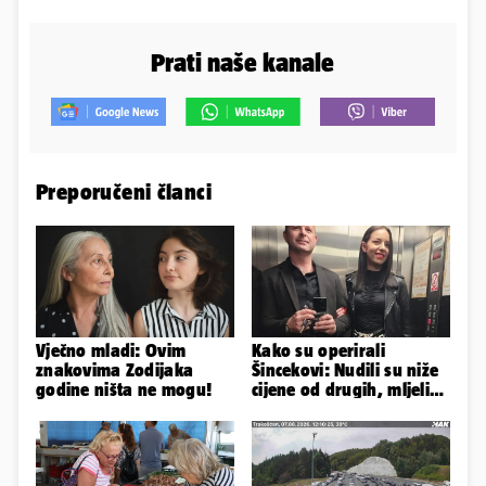
Prati naše kanale
Preporučeni članci
Vječno mladi: Ovim
Kako su operirali
znakovima Zodijaka
Šincekovi: Nudili su niže
godine ništa ne mogu!
cijene od drugih, mljeli
su otpad pa zakapali...