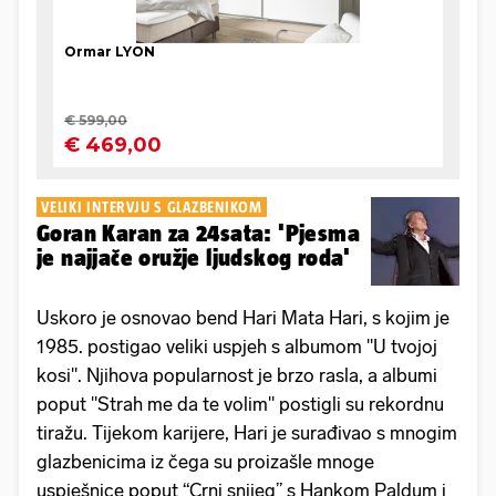
VELIKI INTERVJU S GLAZBENIKOM
Goran Karan za 24sata: 'Pjesma
je najjače oružje ljudskog roda'
Uskoro je osnovao bend Hari Mata Hari, s kojim je
1985. postigao veliki uspjeh s albumom "U tvojoj
kosi". Njihova popularnost je brzo rasla, a albumi
poput "Strah me da te volim" postigli su rekordnu
tiražu. Tijekom karijere, Hari je surađivao s mnogim
glazbenicima iz čega su proizašle mnoge
uspješnice poput “Crni snijeg” s Hankom Paldum i