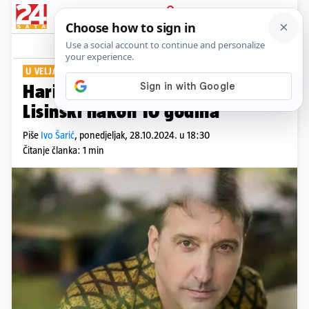
PRIJAVA
Show
Komentari
1
U VELJAČI IDUĆE GODINE
Hari Mata Hari vraća se u
Lisinski nakon 10 godina
Piše
Ivo Šarić
,
ponedjeljak, 28.10.2024. u 18:30
Čitanje članka: 1 min