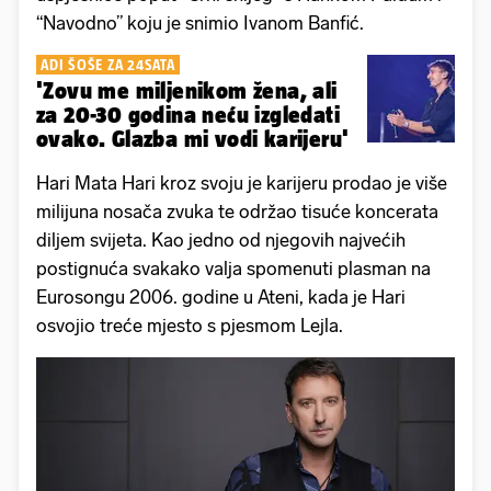
“Navodno” koju je snimio Ivanom Banfić.
ADI ŠOŠE ZA 24SATA
'Zovu me miljenikom žena, ali
za 20-30 godina neću izgledati
ovako. Glazba mi vodi karijeru'
Hari Mata Hari kroz svoju je karijeru prodao je više
milijuna nosača zvuka te održao tisuće koncerata
diljem svijeta. Kao jedno od njegovih najvećih
postignuća svakako valja spomenuti plasman na
Eurosongu 2006. godine u Ateni, kada je Hari
osvojio treće mjesto s pjesmom Lejla.