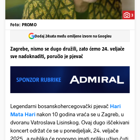
3
Foto: PROMO
Dodaj 24sata među omiljene izvore na Googleu
Zagrebe, nismo se dugo družili, zato ćemo 24. veljače
sve nadoknaditi, poručio je pjevač
Legendarni bosanskohercegovački pjevač
Hari
Mata Hari
nakon 10 godina vraća se u Zagreb, u
dvoranu Vatroslava Lisinskog. Ovaj dugo iščekivani
koncert održat će se u ponedjeljak, 24. veljače
2025., a publika će ponovno imati priliku uživo čuti