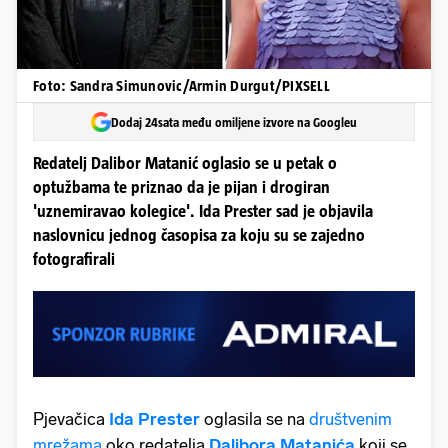
Foto: Sandra Simunovic/Armin Durgut/PIXSELL
Dodaj 24sata među omiljene izvore na Googleu
Redatelj Dalibor Matanić oglasio se u petak o
optužbama te priznao da je pijan i drogiran
'uznemiravao kolegice'. Ida Prester sad je objavila
naslovnicu jednog časopisa za koju su se zajedno
fotografirali
Pjevačica
Ida Prester
oglasila se na
društvenim
mrežama
oko redatelja
Dalibora Matanića
koji se