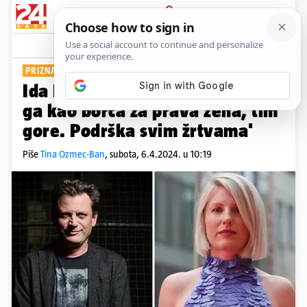
PRIJAVA
Show
Komentari
22
PRIZNAO DJELA
Ida Prester o Mataniću: 'Znamo
ga kao borca za prava žena, tim
gore. Podrška svim žrtvama'
Piše
Tina Ozmec-Ban
,
subota, 6.4.2024. u 10:19