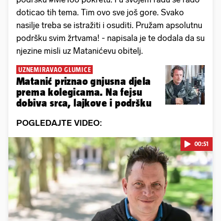
doticao tih tema. Tim ovo sve još gore. Svako
nasilje treba se istražiti i osuditi. Pružam apsolutnu
podršku svim žrtvama! - napisala je te dodala da su
njezine misli uz Matanićevu obitelj.
UZNEMIRAVAO GLUMICE
Matanić priznao gnjusna djela
prema kolegicama. Na fejsu
dobiva srca, lajkove i podršku
POGLEDAJTE VIDEO:
00:51
Pokretanje videa...