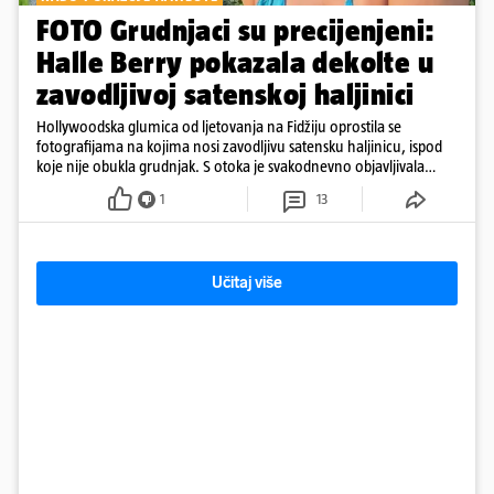
FOTO Grudnjaci su precijenjeni:
Halle Berry pokazala dekolte u
zavodljivoj satenskoj haljinici
Hollywoodska glumica od ljetovanja na Fidžiju oprostila se
fotografijama na kojima nosi zavodljivu satensku haljinicu, ispod
koje nije obukla grudnjak. S otoka je svakodnevno objavljivala
fotografije u kupaćem
1
13
Učitaj više