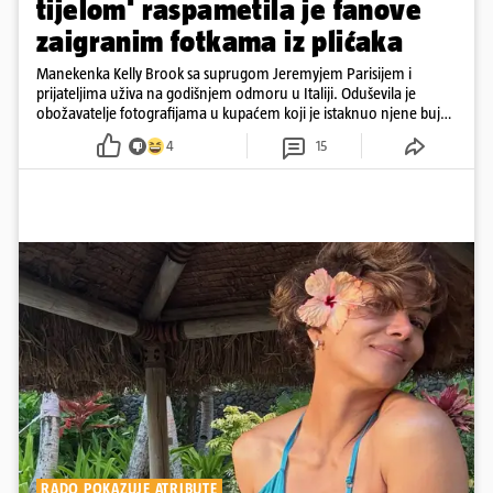
tijelom' raspametila je fanove
zaigranim fotkama iz plićaka
Manekenka Kelly Brook sa suprugom Jeremyjem Parisijem i
prijateljima uživa na godišnjem odmoru u Italiji. Oduševila je
obožavatelje fotografijama u kupaćem koji je istaknuo njene bujne
obline
4
15
RADO POKAZUJE ATRIBUTE