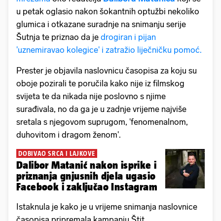
u petak oglasio nakon šokantnih optužbi nekoliko
glumica i otkazane suradnje na snimanju serije
Šutnja te priznao da je
drogiran i pijan
'uznemiravao kolegice' i zatražio liječničku pomoć.
Prester je objavila naslovnicu časopisa za koju su
oboje pozirali te poručila kako nije iz filmskog
svijeta te da nikada nije poslovno s njime
surađivala, no da ga je u zadnje vrijeme najviše
sretala s njegovom suprugom, 'fenomenalnom,
duhovitom i dragom ženom'.
DOBIVAO SRCA I LAJKOVE
Dalibor Matanić nakon isprike i
priznanja gnjusnih djela ugasio
Facebook i zaključao Instagram
Istaknula je kako je u vrijeme snimanja naslovnice
časopisa pripremala kampanju Štit.