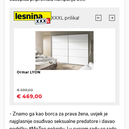
- Znamo ga kao borca za prava žena, uvijek je
najglasnije osuđivao seksualne predatore i davao
podršku #MeToo pokretu. I u svojem radu se rado