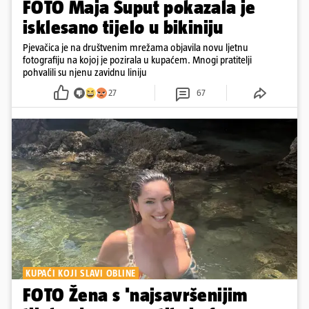
FOTO Maja Šuput pokazala je
isklesano tijelo u bikiniju
Pjevačica je na društvenim mrežama objavila novu ljetnu
fotografiju na kojoj je pozirala u kupaćem. Mnogi pratitelji
pohvalili su njenu zavidnu liniju
27
67
KUPAĆI KOJI SLAVI OBLINE
FOTO Žena s 'najsavršenijim