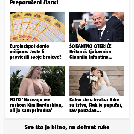
Preporučeni članci
Eurojackpot donio
ŠOKANTNO OTKRIĆE
milijune: Jeste li
Britanci: Ljubavnica
provjerili svoje brojeve?
Giannija Infantina
isplaćena je novcem
Uefe!?
FOTO 'Nazivaju me
Kakvi ste u braku: Ribe
ruskom Kim Kardashian,
su žrtve, Rak je papučar,
ali ja sam prirodna'
Lav pouzdan...
Sve što je bitno, na dohvat ruke