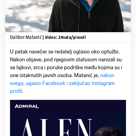
Dalibor Matanić
| Video: 24sata/pixsell
U petak navečer se redatelj oglasio oko optužbi.
Nakon objave, pod njegovim statusom nanizali su
se lajkovi, srca i poruke podrške među kojima su i
one istaknutih javnih osoba. Matanić je,
nakon
svega, ugasio Facebook i zaključao Instagram
profil
.