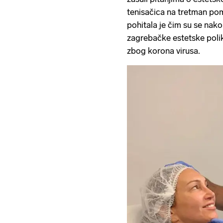
tenisačica na tretman pom
pohitala je čim su se nak
zagrebačke estetske polikl
zbog korona virusa.