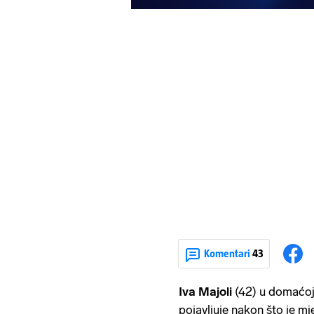
Komentari
43
Iva Majoli
(42) u domaćoj 
pojavljuje nakon što je m