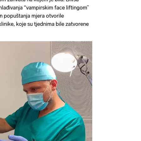
lađivanja “vampirskim face liftingom”
on popuštanja mjera otvorile
inike, koje su tjednima bile zatvorene