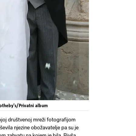
otheby's/Privatni album
ojoj društvenoj mreži fotografijom
ševila njezine obožavatelje pa su je
om zahvatu na kojem je bila. Bivša