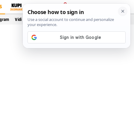
S
PRIJAVA
ogram
Vidi još…