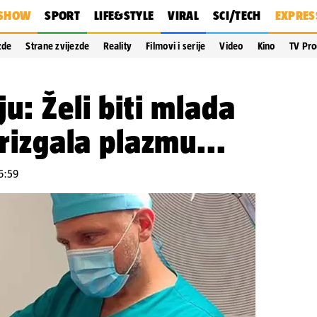
SHOW
SPORT
LIFE&STYLE
VIRAL
SCI/TECH
EXPRES
zde
Strane zvijezde
Reality
Filmovi i serije
Video
Kino
TV Pr
u: Želi biti mlada
brizgala plazmu...
06:59