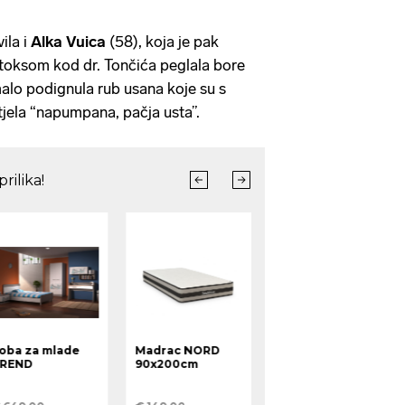
ila i
Alka Vuica
(58), koja je pak
botoksom kod dr. Tončića peglala bore
malo podignula rub usana koje su s
tjela “napumpana, pačja usta”.