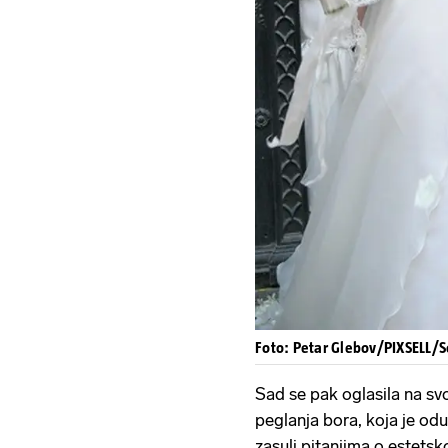
Foto: Petar Glebov/PIXSELL/S
Sad se pak oglasila na sv
peglanja bora, koja je odu
zasuli pitanjima o estetsk