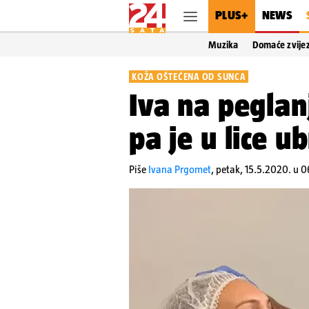
PLUS+
NEWS
Muzika
Domaće zvije
KOŽA OŠTEĆENA OD SUNCA
Iva na peglanj
pa je u lice u
Piše
Ivana Prgomet
,
petak, 15.5.2020. u 