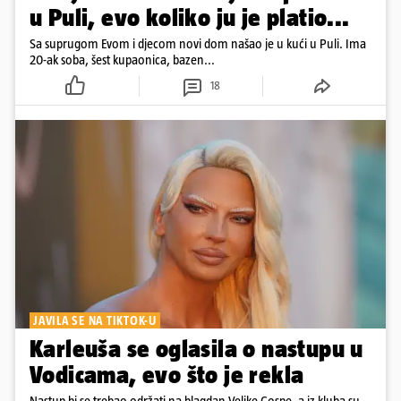
u Puli, evo koliko ju je platio...
Sa suprugom Evom i djecom novi dom našao je u kući u Puli. Ima
20-ak soba, šest kupaonica, bazen...
18
JAVILA SE NA TIKTOK-U
Karleuša se oglasila o nastupu u
Vodicama, evo što je rekla
Nastup bi se trebao održati na blagdan Velike Gospe, a iz kluba su