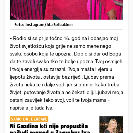
Foto: Instagram/Ida Solbakken
- Rodio si se prije točno 16. godina i obasjao moj
život svjetlošću koja grije ne samo mene nego
svaku osobu koja te upozna. Dobio si dar od Boga
da te zavoli svako tko te bolje upozna .Tvoj osmijeh
i tvoja energija su zarazni. Tvoja mašta i vjera u
ljepotu života , ostavlja bez riječi. Ljubav prema
životu neka te i dalje vodi jer si primjer kako treba
živjeti putovanje života a ne čekati cilj. Ljubavi moja
ostani zauvijek tako svoj, voli te tvoja mama -
napisala je tada Iva.
SAMO DA JE ZABAVE
Ni Gazdina kći nije propustila
najluđi provod u Zagrebu: Iva