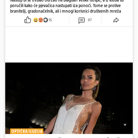
poručili kako će pjevačica nastupati iza ponoći. Tome se protive
branitelji, gradonačelnik, ali i mnogi korisnici društvenih mreža
15
97
OPTIČKA ILUZIJA