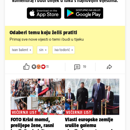
komentiraj i budi uvijek u toku s najnovijim vijestima.
Odaberi temu koju želiš pratiti
Primaj sve nove vijesti o temi i budi u tijeku
ivan balent
sin
iva todorić
11
19