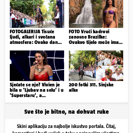
FOTOGALERIJA Tisuće
FOTO Vrući kadrovi
ljudi, alkari i svečana
zanosne Brazilke:
atmosfera: Ovako danas
Ovakvo tijelo može imati
izgleda Sinj
samo bivša plesačica...
Sjećate se nje? Vivien je
200 fotki 311. Sinjske
bila u 'Ljubav na selu' i u
alke
'Superstaru', a
pogledajte kako sada
izgleda
Sve što je bitno, na dohvat ruke
Skini aplikaciju za najbolje iskustvo portala. Čitaj,