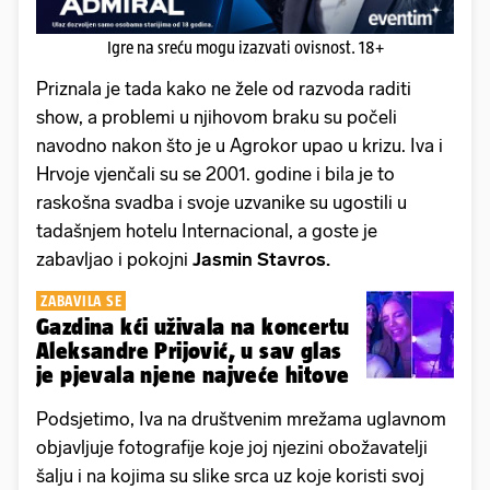
Igre na sreću mogu izazvati ovisnost. 18+
Priznala je tada kako ne žele od razvoda raditi
show, a problemi u njihovom braku su počeli
navodno nakon što je u Agrokor upao u krizu. Iva i
Hrvoje vjenčali su se 2001. godine i bila je to
raskošna svadba i svoje uzvanike su ugostili u
tadašnjem hotelu Internacional, a goste je
zabavljao i pokojni
Jasmin Stavros.
ZABAVILA SE
Gazdina kći uživala na koncertu
Aleksandre Prijović, u sav glas
je pjevala njene najveće hitove
Podsjetimo, Iva na društvenim mrežama uglavnom
objavljuje fotografije koje joj njezini obožavatelji
šalju i na kojima su slike srca uz koje koristi svoj