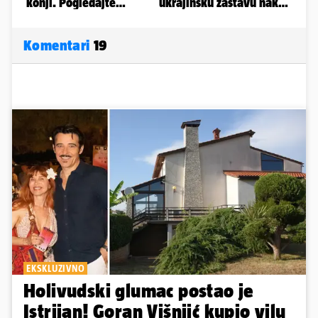
Komentari
19
EKSKLUZIVNO
Holivudski glumac postao je
Istrijan! Goran Višnjić kupio vilu