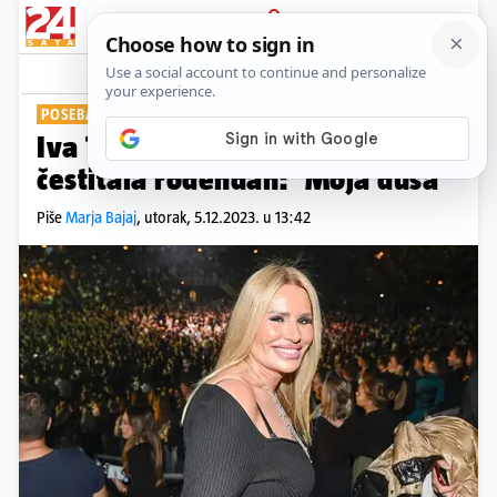
PRIJAVA
Show
Komentari
19
POSEBAN DAN
Iva Todorić pokazala sina pa mu
čestitala rođendan: 'Moja duša'
Piše
Marja Bajaj
,
utorak, 5.12.2023. u 13:42