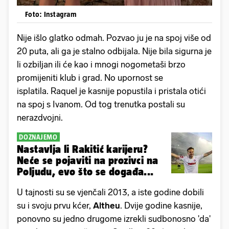
Foto: Instagram
Nije išlo glatko odmah. Pozvao ju je na spoj više od
20 puta, ali ga je stalno odbijala. Nije bila sigurna je
li ozbiljan ili će kao i mnogi nogometaši brzo
promijeniti klub i grad. No upornost se
isplatila. Raquel je kasnije popustila i pristala otići
na spoj s Ivanom. Od tog trenutka postali su
nerazdvojni.
DOZNAJEMO
Nastavlja li Rakitić karijeru?
Neće se pojaviti na prozivci na
Poljudu, evo što se događa...
U tajnosti su se vjenčali 2013, a iste godine dobili
su i svoju prvu kćer,
Altheu
. Dvije godine kasnije,
ponovno su jedno drugome izrekli sudbonosno 'da'