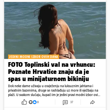
JEDINI MODNI IZBOR OVIH DANA
FOTO Toplinski val na vrhuncu:
Poznate Hrvatice znaju da je
spas u minijaturnom bikiniju
Dok neke dame uživaju u osvježenju na luksuznim jahtama i
privatnim bazenima, druge se rashlađuju uz more ili vježbaju na
plaži. U svakom slučaju, kupaći im je jedini pravi modni izbor ovih
dana
8
37