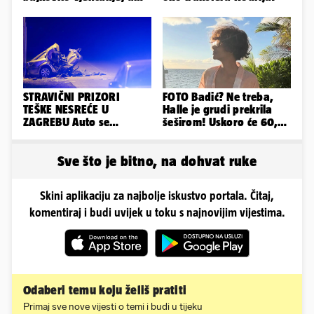
sada je na svijet stigao -
sin!
STRAVIČNI PRIZORI
FOTO Badić? Ne treba,
TEŠKE NESREĆE U
Halle je grudi prekrila
ZAGREBU Auto se
šeširom! Uskoro će 60,
prepolovio, čovjek
ljetuje u golim izdanjima
poginuo
Sve što je bitno, na dohvat ruke
Skini aplikaciju za najbolje iskustvo portala. Čitaj,
komentiraj i budi uvijek u toku s najnovijim vijestima.
Odaberi temu koju želiš pratiti
Primaj sve nove vijesti o temi i budi u tijeku