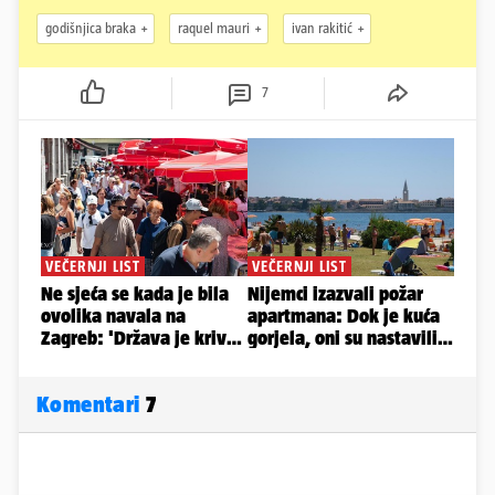
godišnjica braka
raquel mauri
ivan rakitić
7
Komentari
7