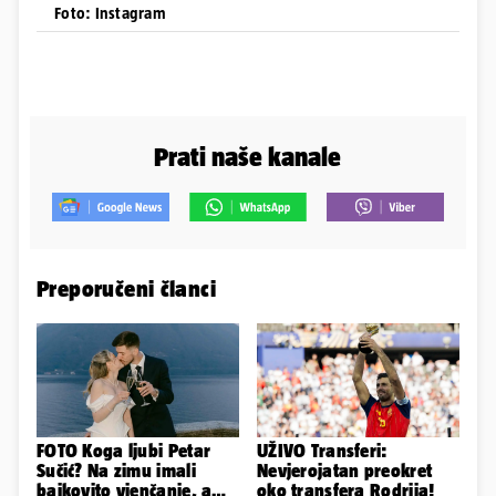
Foto: Instagram
Prati naše kanale
Preporučeni članci
FOTO Koga ljubi Petar
UŽIVO Transferi:
Sučić? Na zimu imali
Nevjerojatan preokret
bajkovito vjenčanje, a
oko transfera Rodrija!