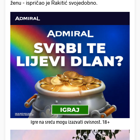
ženu - ispričao je Rakitić svojedobno.
Igre na sreću mogu izazvati ovisnost. 18+