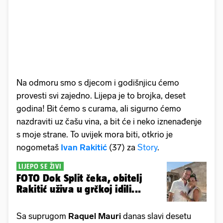
Na odmoru smo s djecom i godišnjicu ćemo
provesti svi zajedno. Lijepa je to brojka, deset
godina! Bit ćemo s curama, ali sigurno ćemo
nazdraviti uz čašu vina, a bit će i neko iznenađenje
s moje strane. To uvijek mora biti, otkrio je
nogometaš
Ivan Rakitić
(37) za
Story
.
LIJEPO SE ŽIVI
FOTO Dok Split čeka, obitelj
Rakitić uživa u grčkoj idili...
Sa suprugom
Raquel Mauri
danas slavi desetu