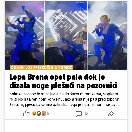
ODMAH JOJ PRISKOČILI U POMOĆ
Lepa Brena opet pala dok je
dizala noge plešući na pozornici
Snimka pada se brzo pojavila na društvenim mrežama, s opisom
'Nisi bio na Breninom koncertu, ako Brena nije pala pred tobom'.
Srećom, pjevačica se nije ozlijedila nego je s osmijehom nastavila
pjevati
17
15