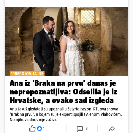
'PREPOLOVILA' SE
Ana iz 'Braka na prvu' danas je
neprepoznatljiva: Odselila je iz
Hrvatske, a ovako sad izgleda
Anu Jakuš gledatelji su upoznali u četvrtoj sezoni RTL-ova showa
'Brak na prvu', u kojem su je eksperti spojili s Alenom Vlahovićem.
No njihov odnos nije zaživio
1
3