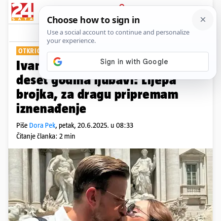
PRIJAVA
Show
Komentari
7
OTKRIO PLANOVE
Ivan Rakitić i Raquel slave
deset godina ljubavi: Lijepa
brojka, za dragu pripremam
iznenađenje
Piše
Dora Pek
,
petak, 20.6.2025. u 08:33
Čitanje članka: 2 min