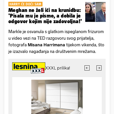
HARRY ĆE DOĆI SAM
Meghan ne želi ići na krunidbu:
'Pisala mu je pismo, a dobila je
odgovor kojim nije zadovoljna!'
Markle je osvanula s glatkom ispeglanom frizurom
u video vezi na TED razgovoru svog prijatelja,
fotografa
Misana Harrimana
tijekom vikenda, što
je izazvalo nagađanja na društvenim mrežama.