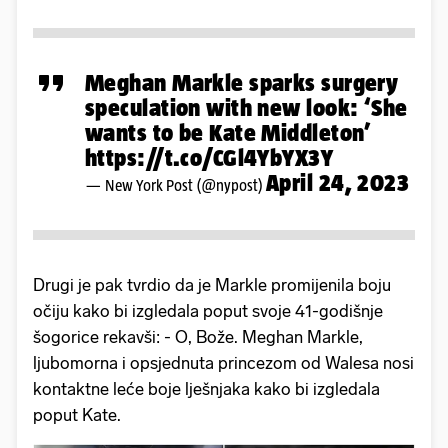
Meghan Markle sparks surgery
speculation with new look: ‘She
wants to be Kate Middleton’
https://t.co/CGl4YbYX3Y
April 24, 2023
— New York Post (@nypost)
Drugi je pak tvrdio da je Markle promijenila boju
očiju kako bi izgledala poput svoje 41-godišnje
šogorice rekavši: - O, Bože. Meghan Markle,
ljubomorna i opsjednuta princezom od Walesa nosi
kontaktne leće boje lješnjaka kako bi izgledala
poput Kate.