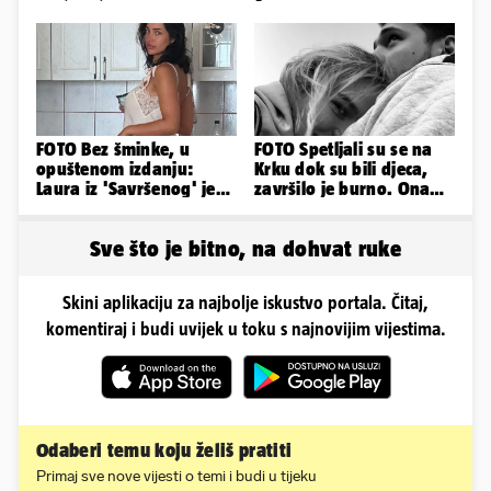
FOTO Bez šminke, u
FOTO Spetljali su se na
opuštenom izdanju:
Krku dok su bili djeca,
Laura iz 'Savršenog' je
završilo je burno. Ona
objavila fotke sa svog
sad želi 50 milijuna eura
odmora
Sve što je bitno, na dohvat ruke
Skini aplikaciju za najbolje iskustvo portala. Čitaj,
komentiraj i budi uvijek u toku s najnovijim vijestima.
Odaberi temu koju želiš pratiti
Primaj sve nove vijesti o temi i budi u tijeku