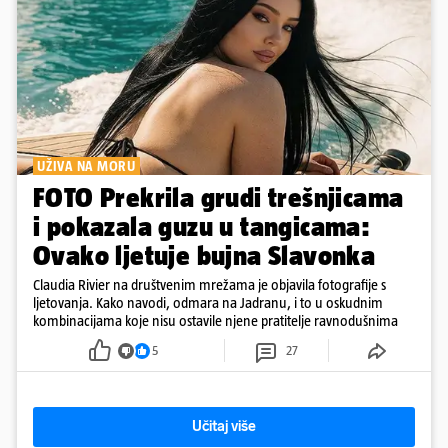
UŽIVA NA MORU
FOTO Prekrila grudi trešnjicama
i pokazala guzu u tangicama:
Ovako ljetuje bujna Slavonka
Claudia Rivier na društvenim mrežama je objavila fotografije s
ljetovanja. Kako navodi, odmara na Jadranu, i to u oskudnim
kombinacijama koje nisu ostavile njene pratitelje ravnodušnima
5
27
Učitaj više