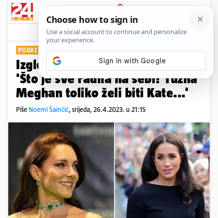
PRIJAVA
Show
Komentari
0
POKRENULA LAVINU KOMENTARA
Izgledom izazvala spekulacije:
'Što je sve radila na sebi? Tužna
Meghan toliko želi biti Kate...'
Piše
Noemi Šainčić
,
srijeda, 26.4.2023. u 21:15