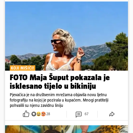
KOJI MIŠIĆI!
FOTO Maja Šuput pokazala je
isklesano tijelo u bikiniju
Pjevačica je na društvenim mrežama objavila novu ljetnu
fotografiju na kojoj je pozirala u kupaćem. Mnogi pratitelji
pohvalili su njenu zavidnu liniju
28
67