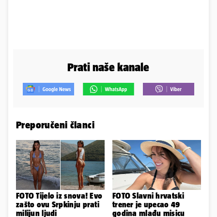
Prati naše kanale
Preporučeni članci
FOTO Tijelo iz snova! Evo
FOTO Slavni hrvatski
zašto ovu Srpkinju prati
trener je upecao 49
milijun ljudi
godina mlađu misicu