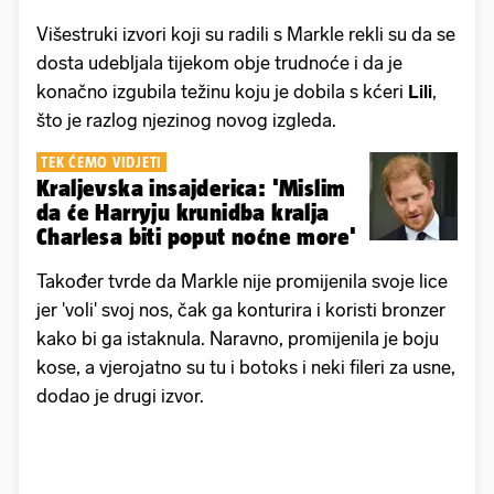
Višestruki izvori koji su radili s Markle rekli su da se
dosta udebljala tijekom obje trudnoće i da je
konačno izgubila težinu koju je dobila s kćeri
Lili
,
što je razlog njezinog novog izgleda.
TEK ĆEMO VIDJETI
Kraljevska insajderica: 'Mislim
da će Harryju krunidba kralja
Charlesa biti poput noćne more'
Također tvrde da Markle nije promijenila svoje lice
jer 'voli' svoj nos, čak ga konturira i koristi bronzer
kako bi ga istaknula. Naravno, promijenila je boju
kose, a vjerojatno su tu i botoks i neki fileri za usne,
dodao je drugi izvor.