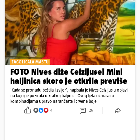
ZAGOLICALA MAŠTU
FOTO Nives diže Celzijuse! Mini
haljinica skoro je otkrila previše
'Kada se pronađu beštija i zvijer', napisala je Nives Celzijus u objavi
na kojoj je pozirala u kratkoj haljinici. Ovog ljeta očarava u
kombinacijama upravo narančaste i crvene boje
14
26