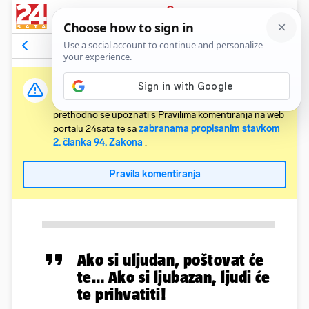
PRIJAVA
Komentari
Relevantni
Važna obavijest:
Svaki korisnik koji želi komentirati članke obvezan je
prethodno se upoznati s Pravilima komentiranja na web
portalu 24sata te sa
zabranama propisanim stavkom
2. članka 94. Zakona
.
Pravila komentiranja
Ako si uljudan, poštovat će
te… Ako si ljubazan, ljudi će
te prihvatiti!