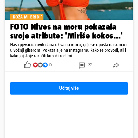
'KOŽA MI BRIDI'
FOTO Nives na moru pokazala
svoje atribute: 'Miriše kokos...'
Naša pjevačica ovih dana uživa na moru, gdje se opušta na suncu i
u vožnji gliserom. Pokazala je na Instagramu kako se provodi, ali i
kako joj stoje različiti kupaći kostimi...
10
27
Učitaj više