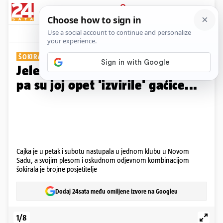
PRIJAVA
Galerija
Komentari
34
ŠOKIRALA POSJETITELJE
Jelena Karleuša mrdala guzom
pa su joj opet 'izvirile' gaćice...
Cajka je u petak i subotu nastupala u jednom klubu u Novom
Sadu, a svojim plesom i oskudnom odjevnom kombinacijom
šokirala je brojne posjetitelje
Dodaj 24sata među omiljene izvore na Googleu
1/8