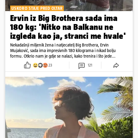
USKORO STAJE PRED OLTAR
Ervin iz Big Brothera sada ima
180 kg: 'Nitko na Balkanu ne
izgleda kao ja, stranci me hvale'
Nekadašnji miljenik žena i natjecatelj Big Brothera, Ervin
Mujaković, sada ima impresivnih 180 kilograma i nikad bolju
formu. Otkrio nam je gdje se nalazi, kako trenira i što jede...
23
121