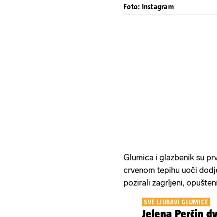
Foto: Instagram
Glumica i glazbenik su prv
crvenom tepihu uoči dodj
pozirali zagrljeni, opušteni
SVE LJUBAVI GLUMICE
Jelena Perčin d