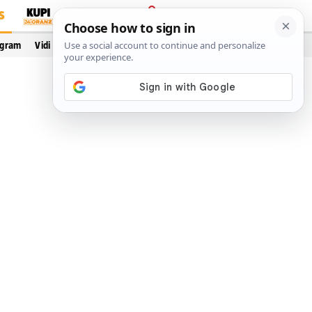
S
PRIJAVA
ogram
Vidi još…