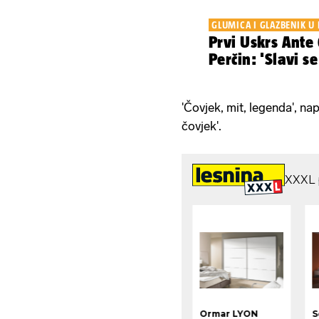
GLUMICA I GLAZBENIK U
Prvi Uskrs Ante 
Perčin: 'Slavi s
'Čovjek, mit, legenda', napi
čovjek'.