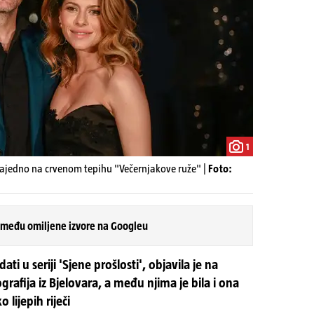
1
 zajedno na crvenom tepihu "Večernjakove ruže" |
Foto:
 među omiljene izvore na Googleu
i u seriji 'Sjene prošlosti', objavila je na
afija iz Bjelovara, a među njima je bila i ona
 lijepih riječi