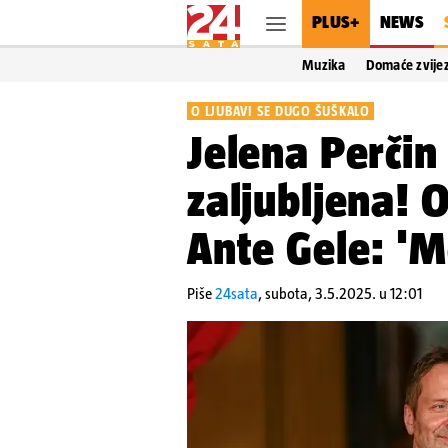
PLUS+
NEWS
Muzika
Domaće zvije
O LJUBAVI SE DUGO ŠUŠKALO
Jelena Perčin 
zaljubljena! O
Ante Gele: 'Mo
Piše
24sata
,
subota, 3.5.2025. u 12:01