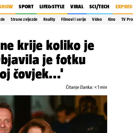
SHOW
SPORT
LIFE&STYLE
VIRAL
SCI/TECH
EXPRES
zde
Strane zvijezde
Reality
Filmovi i serije
Video
Kino
TV Pr
ne krije koliko je
bjavila je fotku
j čovjek...'
Čitanje članka: < 1 min