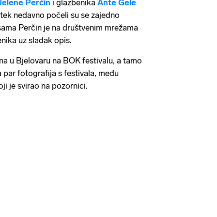
Jelene Perčin
i glazbenika
Ante Gele
tek nedavno počeli su se zajedno
 i sama Perčin je na društvenim mrežama
enika uz sladak opis.
na u Bjelovaru na BOK festivalu, a tamo
la par fotografija s festivala, među
oji je svirao na pozornici.