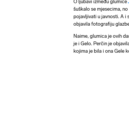
O ljubavi između glumice
šuškalo se mjesecima, no 
pojavljivati u javnosti. A
objavila fotografiju glazb
Naime, glumica je ovih da
je i Gelo. Perčin je objavi
kojima je bila i ona Gele k