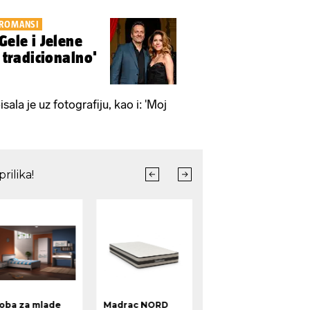
 ROMANSI
Gele i Jelene
e tradicionalno'
sala je uz fotografiju, kao i: 'Moj