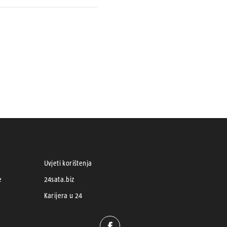
Uvjeti korištenja
e
24sata.biz
Karijera u 24