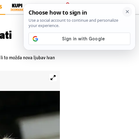
S
PRIJAVA
ati
e li to možda nova ljubav Ivan