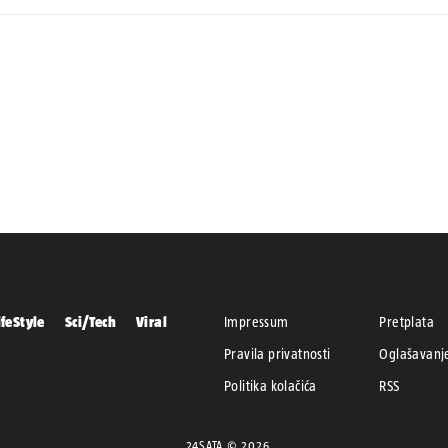
ifeStyle
Sci/Tech
Viral
Impressum
Pretplata
Pravila privatnosti
Oglašavanj
Politika kolačića
RSS
24SATA © 2026