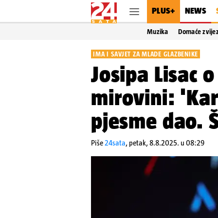
PLUS+
NEWS
Muzika
Domaće zvije
IMA I SAVJET ZA MLADE GLAZBENIKE
Josipa Lisac o
mirovini: 'Kar
pjesme dao. Š
Piše
24sata
,
petak, 8.8.2025. u 08:29