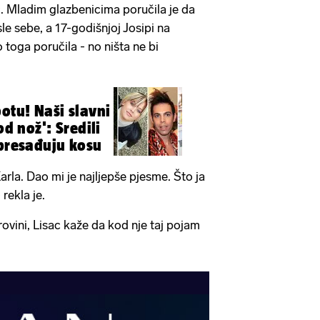
c. Mladim glazbenicima poručila je da
sle sebe, a 17-godišnjoj Josipi na
toga poručila - no ništa ne bi
otu! Naši slavni
od nož': Sredili
 presađuju kosu
rla. Dao mi je najljepše pjesme. Što ja
 rekla je.
ovini, Lisac kaže da kod nje taj pojam