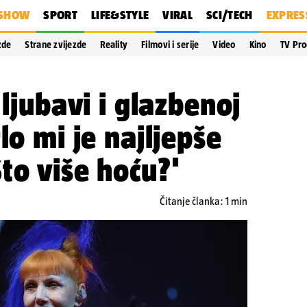
SHOW
SPORT
LIFE&STYLE
VIRAL
SCI/TECH
EXPRES
zde
Strane zvijezde
Reality
Filmovi i serije
Video
Kino
TV Pr
 ljubavi i glazbenoj
lo mi je najljepše
to više hoću?'
Čitanje članka: 1 min