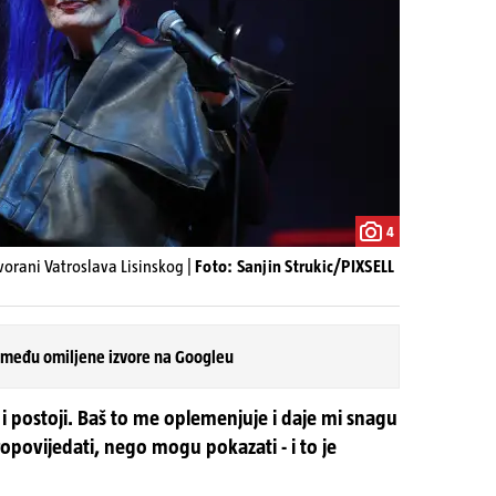
4
vorani Vatroslava Lisinskog |
Foto: Sanjin Strukic/PIXSELL
 među omiljene izvore na Googleu
i i postoji. Baš to me oplemenjuje i daje mi snagu
propovijedati, nego mogu pokazati - i to je