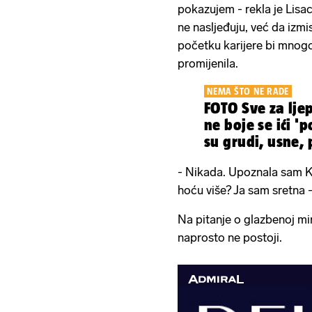
pokazujem - rekla je Lisa
ne nasljeđuju, već da izmi
početku karijere bi mnogo 
promijenila.
NEMA ŠTO NE RADE
FOTO Sve za ljep
ne boje se ići 'p
su grudi, usne,
- Nikada. Upoznala sam Ka
hoću više? Ja sam sretna -
Na pitanje o glazbenoj mir
naprosto ne postoji.