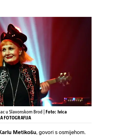
isac u Slavonskom Brod |
Foto: Ivica
VNA FOTOGRAFIJA
Karlu Metikošu
, govori s osmijehom.