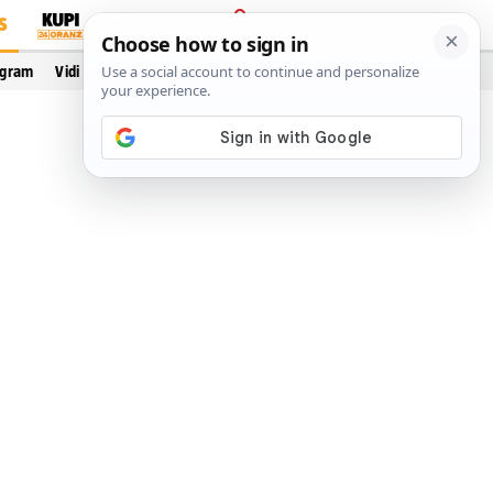
S
PRIJAVA
ogram
Vidi još…