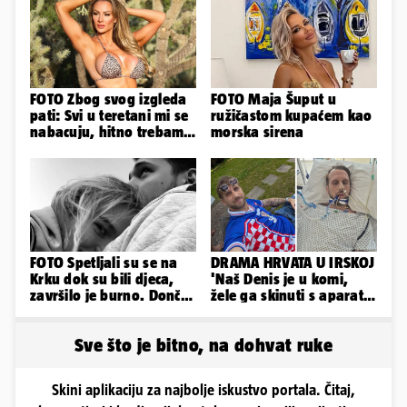
FOTO Zbog svog izgleda
FOTO Maja Šuput u
pati: Svi u teretani mi se
ružičastom kupaćem kao
nabacuju, hitno trebam
morska sirena
tjelohranitelja!
FOTO Spetljali su se na
DRAMA HRVATA U IRSKOJ
Krku dok su bili djeca,
'Naš Denis je u komi,
završilo je burno. Dončić
žele ga skinuti s aparata!
i Anamaria u novoj fazi
Molim vas, pomozite'
Sve što je bitno, na dohvat ruke
Skini aplikaciju za najbolje iskustvo portala. Čitaj,