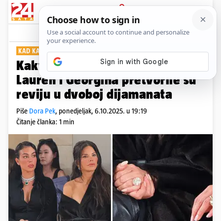
PRIJAVA
Show
Komentari
6
KAD KARATI ZASJENE KREACIJE
Kakva parada luksuza u Parizu!
Lauren i Georgina pretvorile su
reviju u dvoboj dijamanata
Piše
Dora Pek
,
ponedjeljak, 6.10.2025. u 19:19
Čitanje članka: 1 min