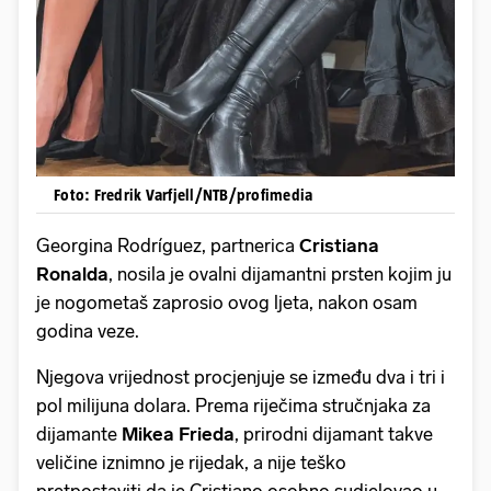
Foto: Fredrik Varfjell/NTB/profimedia
Georgina Rodríguez, partnerica
Cristiana
Ronalda
, nosila je ovalni dijamantni prsten kojim ju
je nogometaš zaprosio ovog ljeta, nakon osam
godina veze.
Njegova vrijednost procjenjuje se između dva i tri i
pol milijuna dolara. Prema riječima stručnjaka za
dijamante
Mikea Frieda
, prirodni dijamant takve
veličine iznimno je rijedak, a nije teško
pretpostaviti da je Cristiano osobno sudjelovao u