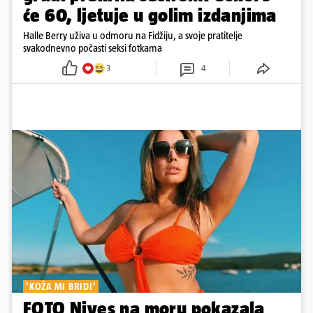
će 60, ljetuje u golim izdanjima
Halle Berry uživa u odmoru na Fidžiju, a svoje pratitelje
svakodnevno počasti seksi fotkama
3
4
'KOŽA MI BRIDI'
FOTO Nives na moru pokazala