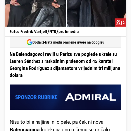
2
Foto: Fredrik Varfjell/NTB/profimedia
Dodaj 24sata među omiljene izvore na Googleu
Na Balenciagovoj reviji u Parizu sve poglede ukrale su
Lauren Sánchez s raskošnim prstenom od 45 karata i
Georgina Rodríguez s dijamantom vrijednim tri milijuna
dolara
Nisu to bile haljine, ni cipele, pa čak ni nova
Balenciagina
kolekcija ono o čemu se pričalo