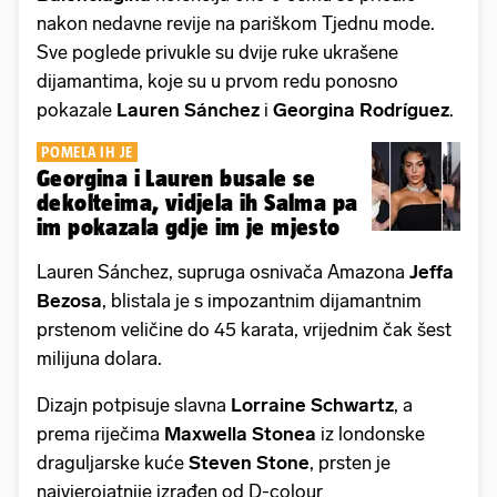
nakon nedavne revije na pariškom Tjednu mode.
Sve poglede privukle su dvije ruke ukrašene
dijamantima, koje su u prvom redu ponosno
pokazale
Lauren Sánchez
i
Georgina Rodríguez
.
POMELA IH JE
Georgina i Lauren busale se
dekolteima, vidjela ih Salma pa
im pokazala gdje im je mjesto
Lauren Sánchez, supruga osnivača Amazona
Jeffa
Bezosa
, blistala je s impozantnim dijamantnim
prstenom veličine do 45 karata, vrijednim čak šest
milijuna dolara.
Dizajn potpisuje slavna
Lorraine Schwartz
, a
prema riječima
Maxwella Stonea
iz londonske
draguljarske kuće
Steven Stone
, prsten je
najvjerojatnije izrađen od D-colour