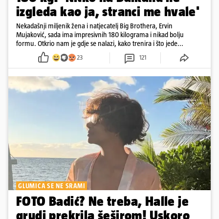
izgleda kao ja, stranci me hvale'
Nekadašnji miljenik žena i natjecatelj Big Brothera, Ervin
Mujaković, sada ima impresivnih 180 kilograma i nikad bolju
formu. Otkrio nam je gdje se nalazi, kako trenira i što jede...
23
121
GLUMICA SE NE SRAMI
FOTO Badić? Ne treba, Halle je
grudi prekrila šeširom! Uskoro