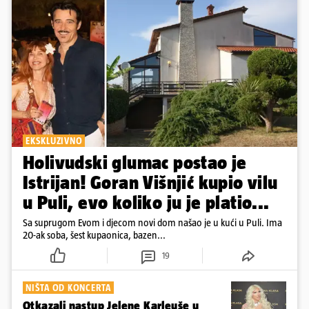
EKSKLUZIVNO
Holivudski glumac postao je
Istrijan! Goran Višnjić kupio vilu
u Puli, evo koliko ju je platio...
Sa suprugom Evom i djecom novi dom našao je u kući u Puli. Ima
20-ak soba, šest kupaonica, bazen...
19
NIŠTA OD KONCERTA
Otkazali nastup Jelene Karleuše u