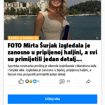
RADNO U DALMACIJI
FOTO Mirta Šurjak izgledala je
zanosno u pripijenoj haljini, a svi
su primijetili jedan detalj...
Sportska novinarka prošlog je vikenda izvještavala s Maratona lađa
i Sinjske alke. Izgledala je zanosno u bijeloj, pripijenoj haljini, a
fanovi nisu propustili primijetiti jedan detalj
15
89
Učitaj više