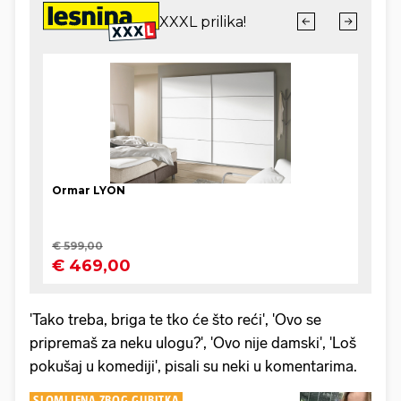
'Tako treba, briga te tko će što reći', 'Ovo se
pripremaš za neku ulogu?', 'Ovo nije damski', 'Loš
pokušaj u komediji', pisali su neki u komentarima.
SLOMLJENA ZBOG GUBITKA