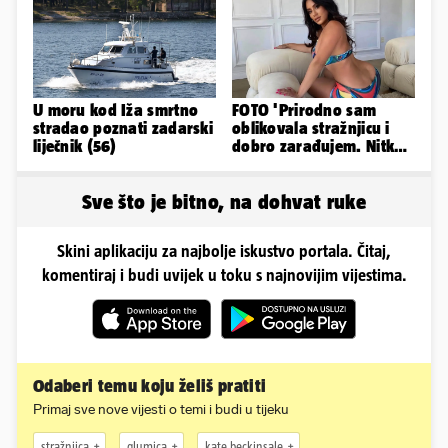
obline
U moru kod Iža smrtno
FOTO 'Prirodno sam
stradao poznati zadarski
oblikovala stražnjicu i
liječnik (56)
dobro zarađujem. Nitko
ne vjeruje da je prava'
Sve što je bitno, na dohvat ruke
Skini aplikaciju za najbolje iskustvo portala. Čitaj,
komentiraj i budi uvijek u toku s najnovijim vijestima.
Odaberi temu koju želiš pratiti
Primaj sve nove vijesti o temi i budi u tijeku
stražnjica
glumica
kate beckinsale