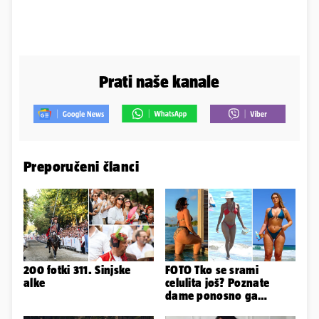
Prati naše kanale
Preporučeni članci
200 fotki 311. Sinjske
FOTO Tko se srami
alke
celulita još? Poznate
dame ponosno ga
pokazuju pa slave svoje