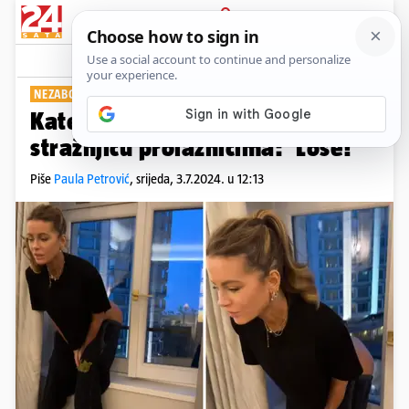
PRIJAVA
Show
Komentari
4
NEZABORAVAN PRIZOR
Kate Beckinsale pokazala golu
stražnjicu prolaznicima: 'Loše!'
Piše
Paula Petrović
,
srijeda, 3.7.2024. u 12:13