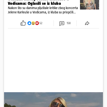
Vodicama: Oglasili se iz kluba
Nakon što su danima pljuštale kritike zbog koncerta
Jelene Karleuše u Vodicama, iz kluba su priopćili
kako je nastup otkazan. Trebao se održati na
blagdan Velike Gospe
52
158