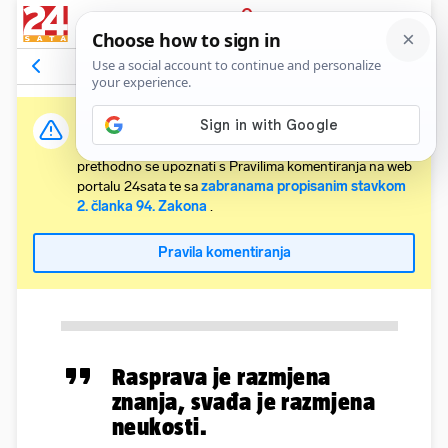
PRIJAVA
Komentari
Relevantni
Važna obavijest:
Svaki korisnik koji želi komentirati članke obvezan je
prethodno se upoznati s Pravilima komentiranja na web
portalu 24sata te sa
zabranama propisanim stavkom
2. članka 94. Zakona
.
Pravila komentiranja
Rasprava je razmjena
znanja, svađa je razmjena
neukosti.