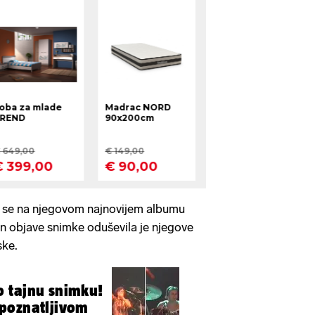
i se na njegovom najnovijem albumu
n objave snimke oduševila je njegove
ske.
 tajnu snimku!
poznatljivom