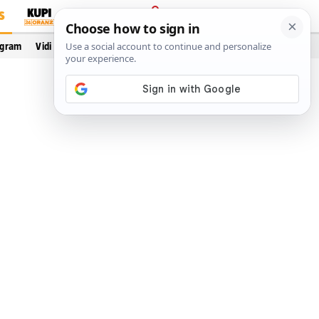
S
PRIJAVA
ogram
Vidi još…