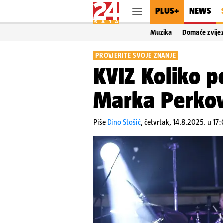
PLUS+
NEWS
Muzika
Domaće zvije
PROVJERITE SVOJE ZNANJE
KVIZ Koliko p
Marka Perko
Piše
Dino Stošić
,
četvrtak, 14.8.2025. u 17