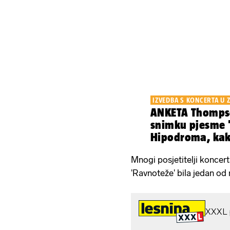
IZVEDBA S KONCERTA U 
ANKETA Thompso
snimku pjesme 
Hipodroma, kak
Mnogi posjetitelji koncert
'Ravnoteže' bila jedan od n