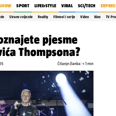
SHOW
SPORT
LIFE&STYLE
VIRAL
SCI/TECH
EXPRES
zde
Strane zvijezde
Reality
Filmovi i serije
Video
Kino
TV Pr
oznajete pjesme
vića Thompsona?
:05
Čitanje članka: < 1 min