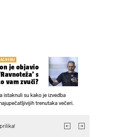
ZAGREBU
n je objavio
'Ravnoteža' s
o vam zvuči?
a istaknuli su kako je izvedba
ajupečatljivijih trenutaka večeri.