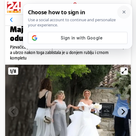
PRIJAVA
Galerija
Komentari
73
NOVI POČETAK
Maja Šuput u donjem rublju je
oduševila sve! 'Bomba si, ženo'
Pjevačica je nedavno objavila da se razvela od Nenada Tatarinova,
a ubrzo nakon toga zablistala je u donjem rublju i crnom
kompletu
1/8