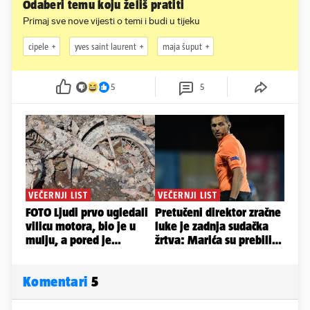
Odaberi temu koju želiš pratiti
Primaj sve nove vijesti o temi i budi u tijeku
cipele
yves saint laurent
maja šuput
5
5
Komentari
5