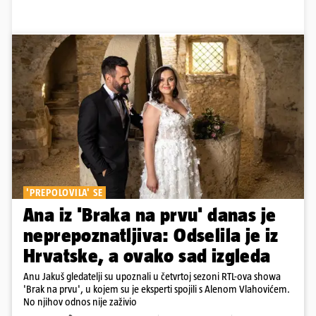
'PREPOLOVILA' SE
Ana iz 'Braka na prvu' danas je
neprepoznatljiva: Odselila je iz
Hrvatske, a ovako sad izgleda
Anu Jakuš gledatelji su upoznali u četvrtoj sezoni RTL-ova showa
'Brak na prvu', u kojem su je eksperti spojili s Alenom Vlahovićem.
No njihov odnos nije zaživio