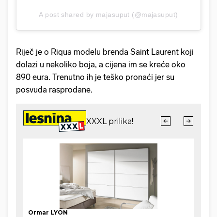
A post shared by majasuput (@majasuput)
Riječ je o Riqua modelu brenda Saint Laurent koji
dolazi u nekoliko boja, a cijena im se kreće oko
890 eura. Trenutno ih je teško pronaći jer su
posvuda rasprodane.