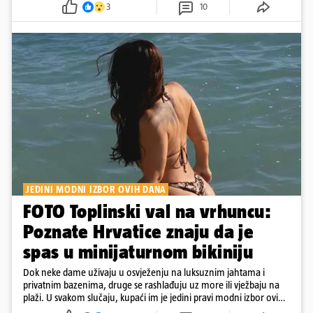
3
10
JEDINI MODNI IZBOR OVIH DANA
FOTO Toplinski val na vrhuncu:
Poznate Hrvatice znaju da je
spas u minijaturnom bikiniju
Dok neke dame uživaju u osvježenju na luksuznim jahtama i
privatnim bazenima, druge se rashlađuju uz more ili vježbaju na
plaži. U svakom slučaju, kupaći im je jedini pravi modni izbor ovih
dana