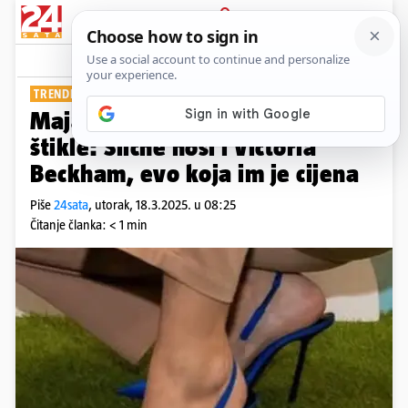
PRIJAVA
Show
Komentari
5
TRENDI POTPETICE
Maja Šuput voli ove prozirne
štikle: Slične nosi i Victoria
Beckham, evo koja im je cijena
Piše
24sata
,
utorak, 18.3.2025. u 08:25
Čitanje članka: < 1 min