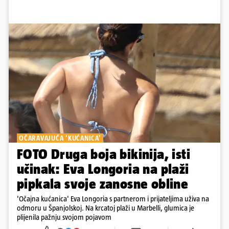
OČARAVAJUĆA 'KUĆANICA'
FOTO Druga boja bikinija, isti
učinak: Eva Longoria na plaži
pipkala svoje zanosne obline
'Očajna kućanica' Eva Longoria s partnerom i prijateljima uživa na
odmoru u Španjolskoj. Na krcatoj plaži u Marbelli, glumica je
plijenila pažnju svojom pojavom