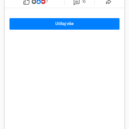
7
10
Učitaj više