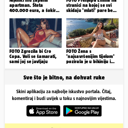
Nijemci mu zapalili
FOTO Prelijepa Emma na
apartman. Šteta
stranici na kojoj se svi
400.000 eura, a šokirao
skidaju 'mlati' pare bez
ga mail od Bookinga
'prodaje tijela'
FOTO Zgrozila bi Cro
FOTO Žena s
Copa. Voli se šamarati,
'najsavršenijim tijelom'
sami joj se javljaju
pozirala je u bikiniju i
pokazala svoje bujne
obline...
Sve što je bitno, na dohvat ruke
Skini aplikaciju za najbolje iskustvo portala. Čitaj,
komentiraj i budi uvijek u toku s najnovijim vijestima.