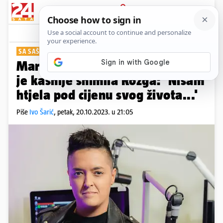
PRIJAVA
Show
Komentari
13
SA SAŠOM MATIĆEM
Marija Šerifović odbila duet koji
je kasnije snimila Rozga: 'Nisam
htjela pod cijenu svog života...'
Piše
Ivo Šarić
,
petak, 20.10.2023. u 21:05