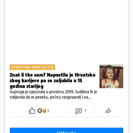
SPORTSKA VODITELJICA
Znaš li tko sam? Napustila je Hrvatsku
zbog karijere pa se zaljubila u 15
godina starijeg
Supruga je upoznala u prosincu 2019. Sudbina ih je
natjerala da se povežu, počnu razgovarati i na
kraju provode vrijeme upoznavajući se
2
7