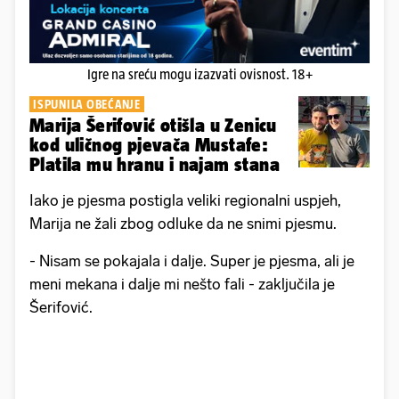
Igre na sreću mogu izazvati ovisnost. 18+
ISPUNILA OBEĆANJE
Marija Šerifović otišla u Zenicu
kod uličnog pjevača Mustafe:
Platila mu hranu i najam stana
Iako je pjesma postigla veliki regionalni uspjeh,
Marija ne žali zbog odluke da ne snimi pjesmu.
- Nisam se pokajala i dalje. Super je pjesma, ali je
meni mekana i dalje mi nešto fali - zaključila je
Šerifović.