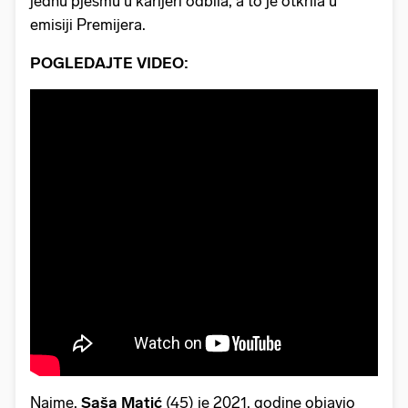
jednu pjesmu u karijeri odbila, a to je otkrila u
emisiji Premijera.
POGLEDAJTE VIDEO:
Naime,
Saša Matić
(45) je 2021. godine objavio