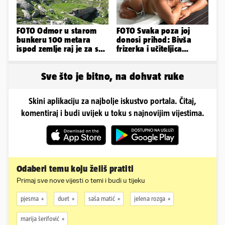
FOTO Odmor u starom
FOTO Svaka poza joj
bunkeru 100 metara
donosi prihod: Bivša
ispod zemlje raj je za sva
frizerka i učiteljica
vaša osjetila
oblinama je zapalila
Instagram
Sve što je bitno, na dohvat ruke
Skini aplikaciju za najbolje iskustvo portala. Čitaj,
komentiraj i budi uvijek u toku s najnovijim vijestima.
Odaberi temu koju želiš pratiti
Primaj sve nove vijesti o temi i budi u tijeku
pjesma
duet
saša matić
jelena rozga
marija šerifović