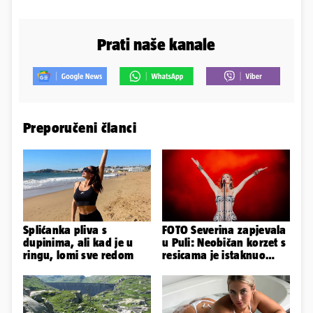
Prati naše kanale
Preporučeni članci
Splićanka pliva s
FOTO Severina zapjevala
dupinima, ali kad je u
u Puli: Neobičan korzet s
ringu, lomi sve redom
resicama je istaknuo
njezine vitke noge...