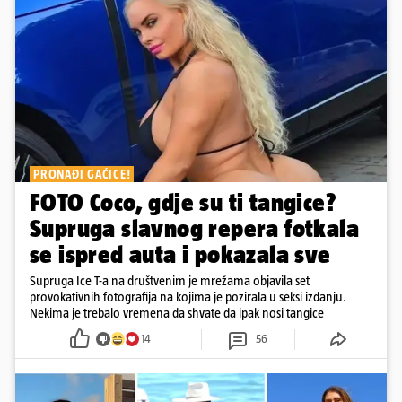
PRONAĐI GAĆICE!
FOTO Coco, gdje su ti tangice?
Supruga slavnog repera fotkala
se ispred auta i pokazala sve
Supruga Ice T-a na društvenim je mrežama objavila set
provokativnih fotografija na kojima je pozirala u seksi izdanju.
Nekima je trebalo vremena da shvate da ipak nosi tangice
14
56