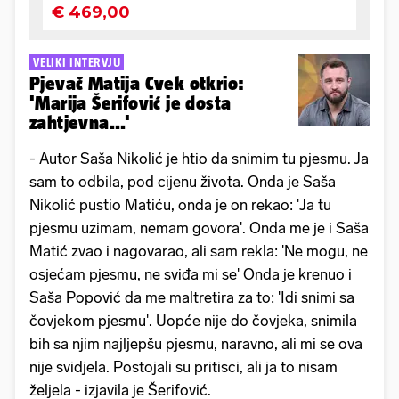
VELIKI INTERVJU
Pjevač Matija Cvek otkrio:
'Marija Šerifović je dosta
zahtjevna...'
- Autor Saša Nikolić je htio da snimim tu pjesmu. Ja
sam to odbila, pod cijenu života. Onda je Saša
Nikolić pustio Matiću, onda je on rekao: 'Ja tu
pjesmu uzimam, nemam govora'. Onda me je i Saša
Matić zvao i nagovarao, ali sam rekla: 'Ne mogu, ne
osjećam pjesmu, ne sviđa mi se' Onda je krenuo i
Saša Popović da me maltretira za to: 'Idi snimi sa
čovjekom pjesmu'. Uopće nije do čovjeka, snimila
bih sa njim najljepšu pjesmu, naravno, ali mi se ova
nije svidjela. Postojali su pritisci, ali ja to nisam
željela - izjavila je Šerifović.