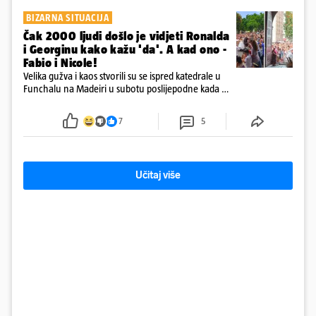
BIZARNA SITUACIJA
Čak 2000 ljudi došlo je vidjeti Ronalda
i Georginu kako kažu 'da'. A kad ono -
Fabio i Nicole!
Velika gužva i kaos stvorili su se ispred katedrale u
Funchalu na Madeiri u subotu poslijepodne kada su
tisuće fanova Ronalda došli vidjeti kako će reći 'da'
svojoj Georgini... Ali to nisu bili oni!
7
5
Učitaj više