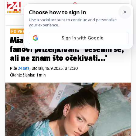
PRIJAVA
Show
Komentari
7
PO PRVI PUT U KARIJERI
Miach priprema ono što su njeni
fanovi priželjkivali: 'Veselim se,
ali ne znam što očekivati...'
Piše
24sata
,
utorak, 16.9.2025. u 12:30
Čitanje članka: 1 min