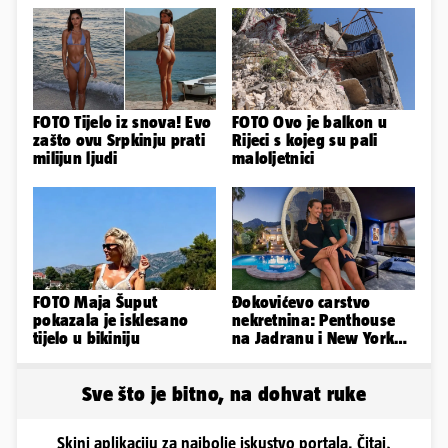
FOTO Tijelo iz snova! Evo
FOTO Ovo je balkon u
zašto ovu Srpkinju prati
Rijeci s kojeg su pali
milijun ljudi
maloljetnici
FOTO Maja Šuput
Đokovićevo carstvo
pokazala je isklesano
nekretnina: Penthouse
tijelo u bikiniju
na Jadranu i New Yorku,
španjolska vila, hoteli...
Sve što je bitno, na dohvat ruke
Skini aplikaciju za najbolje iskustvo portala. Čitaj,