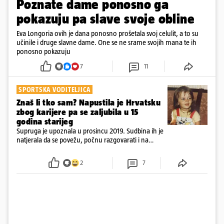
Poznate dame ponosno ga
pokazuju pa slave svoje obline
Eva Longoria ovih je dana ponosno prošetala svoj celulit, a to su
učinile i druge slavne dame. One se ne srame svojih mana te ih
ponosno pokazuju
7
11
SPORTSKA VODITELJICA
Znaš li tko sam? Napustila je Hrvatsku
zbog karijere pa se zaljubila u 15
godina starijeg
Supruga je upoznala u prosincu 2019. Sudbina ih je
natjerala da se povežu, počnu razgovarati i na
kraju provode vrijeme upoznavajući se
2
7