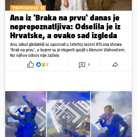
'PREPOLOVILA' SE
Ana iz 'Braka na prvu' danas je
neprepoznatljiva: Odselila je iz
Hrvatske, a ovako sad izgleda
Anu Jakuš gledatelji su upoznali u četvrtoj sezoni RTL-ova showa
'Brak na prvu', u kojem su je eksperti spojili s Alenom Vlahovićem.
No njihov odnos nije zaživio
2
6