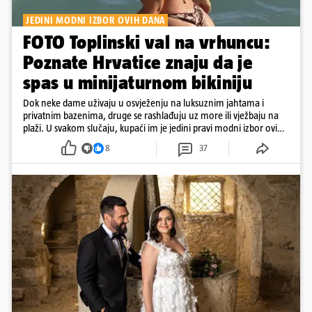
JEDINI MODNI IZBOR OVIH DANA
FOTO Toplinski val na vrhuncu:
Poznate Hrvatice znaju da je
spas u minijaturnom bikiniju
Dok neke dame uživaju u osvježenju na luksuznim jahtama i
privatnim bazenima, druge se rashlađuju uz more ili vježbaju na
plaži. U svakom slučaju, kupaći im je jedini pravi modni izbor ovih
dana
8
37