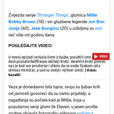
Zvijezda serije
'Stranger Things'
, glumica
Millie
Bobby Brown
(18) i sin glazbene legende
Jon Bon
Jovija
(60),
Jake Bongiovi
(20) u ozbiljnoj su
vezi
već više od godinu dana.
POGLEDAJTE VIDEO:
VIDEO
U novoj epizodi serijala Dom iz bajke, posjetili smo pariški
dom poznate Netflixove obitelji Kretz. Valentin Kretz proveo
nas je kod sve prostorije i otkrio da se ovdje tijekom rata
skrivao ministar, a sad su ovdje i njihovi uredi.
| Video:
KanalRi
Veza je donedavno bila tajna, svoju su ljubav krili
od javnosti govoreći da su samo prijatelji, a
nagađanja su počela kad je Millie, koja u
popularnoj seriji glumi lik Eleven, u jesen prošle
godine objavila fotografiju njihovog
poljupca
.