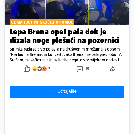
ODMAH JOJ PRISKOČILI U POMOĆ
Lepa Brena opet pala dok je
dizala noge plešući na pozornici
Snimka pada se brzo pojavila na društvenim mrežama, s opisom
'Nisi bio na Breninom koncertu, ako Brena nije pala pred tobom'.
Srećom, pjevačica se nije ozlijedila nego je s osmijehom nastavila
pjevati
17
15
Učitaj više