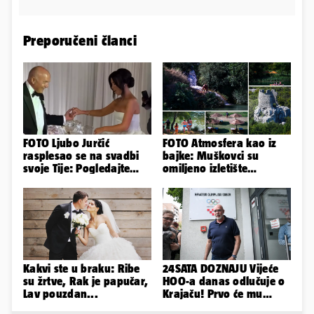
Preporučeni članci
FOTO Ljubo Jurčić
FOTO Atmosfera kao iz
rasplesao se na svadbi
bajke: Muškovci su
svoje Tije: Pogledajte
omiljeno izletište
kako je izgledalo
Zadrana, pogledajte
vjenčanje...
zašto
Kakvi ste u braku: Ribe
24SATA DOZNAJU Vijeće
su žrtve, Rak je papučar,
HOO-a danas odlučuje o
Lav pouzdan...
Krajaču! Prvo će mu
srezati ovlasti, a onda...