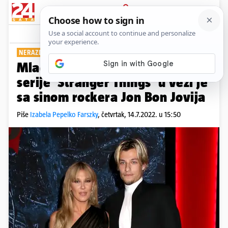
PRIJAVA
Show
Komentari
4
NERAZDVOJNI SU
Mlada zvijezda iz popularne
serije 'Stranger Things' u vezi je
sa sinom rockera Jon Bon Jovija
Piše
Izabela Pepelko Farszky
,
četvrtak, 14.7.2022. u 15:50