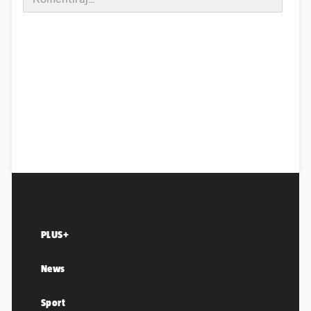
PLUS+
News
Sport