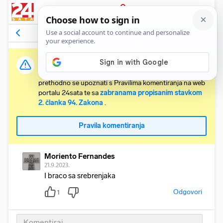
PRIJAVA
Komentari
1
Relevantni
Važna obavijest:
Svaki korisnik koji želi komentirati članke obvezan je
prethodno se upoznati s Pravilima komentiranja na web
portalu 24sata te sa
zabranama propisanim stavkom
2. članka 94. Zakona
.
Pravila komentiranja
Moriento Fernandes
21.9.2023.
I braco sa srebrenjaka
Odgovori
1