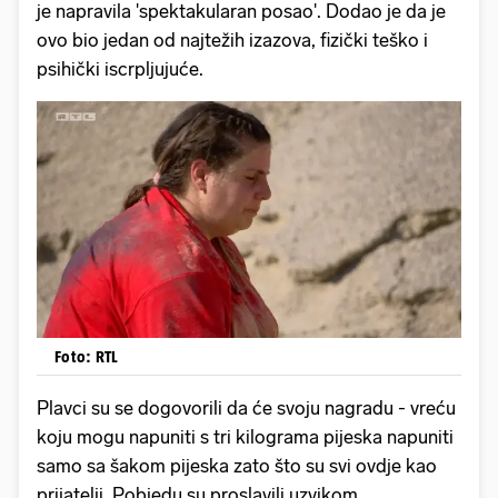
je napravila 'spektakularan posao'. Dodao je da je
ovo bio jedan od najtežih izazova, fizički teško i
psihički iscrpljujuće.
Foto: RTL
Plavci su se dogovorili da će svoju nagradu - vreću
koju mogu napuniti s tri kilograma pijeska napuniti
samo sa šakom pijeska zato što su svi ovdje kao
prijatelji. Pobjedu su proslavili uzvikom