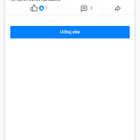
1
3
Učitaj više