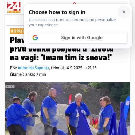
PRIJAVA
Show
Komentari
0
KOPALI TUNEL U KAMENOLOMU
Plavi tim nadjačao strah i odnio
prvu veliku pobjedu u 'Životu
na vagi: 'Imam tim iz snova!'
Piše
Antonela Šaponja
,
četvrtak, 4.9.2025. u 21:15
Čitanje članka: 7 min