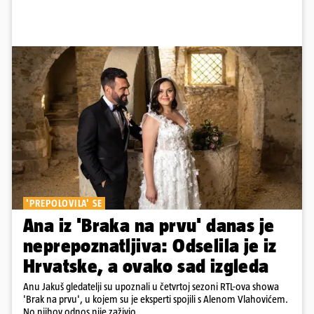
'PREPOLOVILA' SE
Ana iz 'Braka na prvu' danas je
neprepoznatljiva: Odselila je iz
Hrvatske, a ovako sad izgleda
Anu Jakuš gledatelji su upoznali u četvrtoj sezoni RTL-ova showa
'Brak na prvu', u kojem su je eksperti spojili s Alenom Vlahovićem.
No njihov odnos nije zaživio