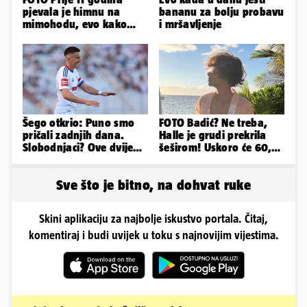
pjevala je himnu na
bananu za bolju probavu
mimohodu, evo kako
i mršavljenje
danas izgleda Mia
Negovetić
Šego otkrio: Puno smo
FOTO Badić? Ne treba,
pričali zadnjih dana.
Halle je grudi prekrila
Slobodnjaci? Ove dvije
šeširom! Uskoro će 60,
stvari su ključne...
ljetuje u golim izdanjima
Sve što je bitno, na dohvat ruke
Skini aplikaciju za najbolje iskustvo portala. Čitaj,
komentiraj i budi uvijek u toku s najnovijim vijestima.