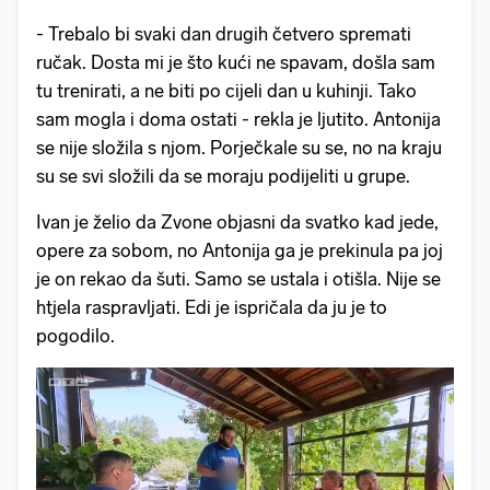
- Trebalo bi svaki dan drugih četvero spremati
ručak. Dosta mi je što kući ne spavam, došla sam
tu trenirati, a ne biti po cijeli dan u kuhinji. Tako
sam mogla i doma ostati - rekla je ljutito. Antonija
se nije složila s njom. Porječkale su se, no na kraju
su se svi složili da se moraju podijeliti u grupe.
Ivan je želio da Zvone objasni da svatko kad jede,
opere za sobom, no Antonija ga je prekinula pa joj
je on rekao da šuti. Samo se ustala i otišla. Nije se
htjela raspravljati. Edi je ispričala da ju je to
pogodilo.