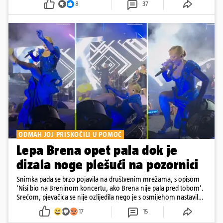
8
37
ODMAH JOJ PRISKOČILI U POMOĆ
Lepa Brena opet pala dok je
dizala noge plešući na pozornici
Snimka pada se brzo pojavila na društvenim mrežama, s opisom
'Nisi bio na Breninom koncertu, ako Brena nije pala pred tobom'.
Srećom, pjevačica se nije ozlijedila nego je s osmijehom nastavila
pjevati
17
15