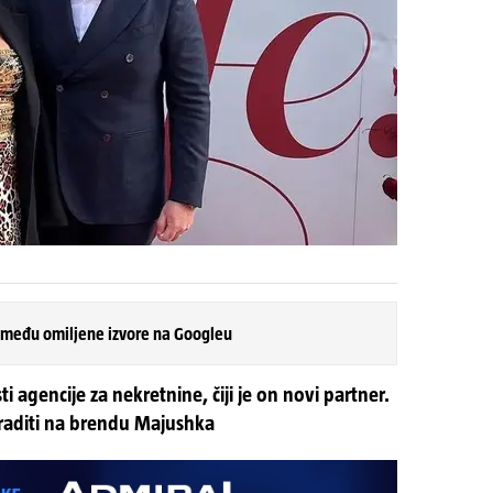
 među omiljene izvore na Googleu
 agencije za nekretnine, čiji je on novi partner.
raditi na brendu Majushka