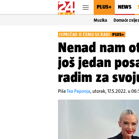
PLUS+
NEWS
Muzika
Domaće zvije
ISPRIČAO O ČEMU SE RADI
PLUS+
Nenad nam ot
još jedan posa
radim za svo
Piše
Tea Paponja
,
utorak, 17.5.2022. u 06