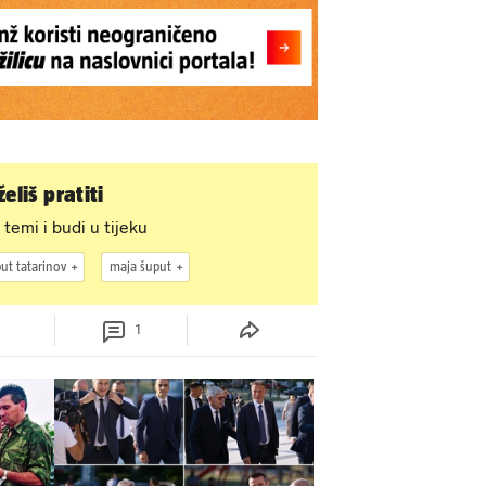
eliš pratiti
 temi i budi u tijeku
ut tatarinov
maja šuput
1