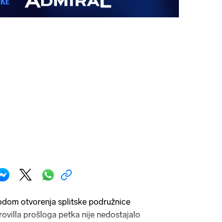
odom otvorenja splitske podružnice
rovilla prošloga petka nije nedostajalo