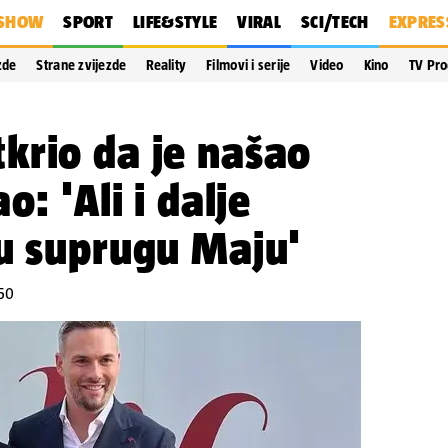
SHOW
SPORT
LIFE&STYLE
VIRAL
SCI/TECH
EXPRES
zde
Strane zvijezde
Reality
Filmovi i serije
Video
Kino
TV Pr
krio da je našao
o: 'Ali i dalje
ju suprugu Maju'
:50