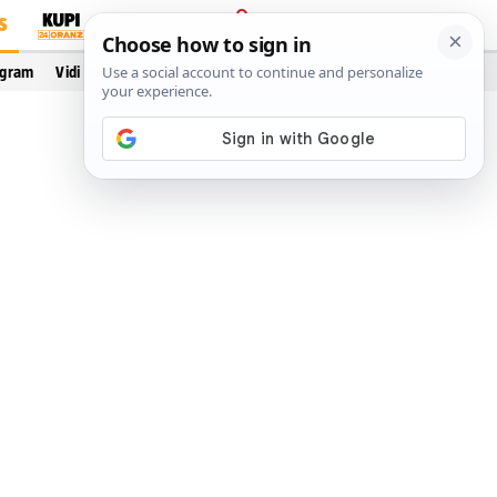
S
PRIJAVA
ogram
Vidi još…