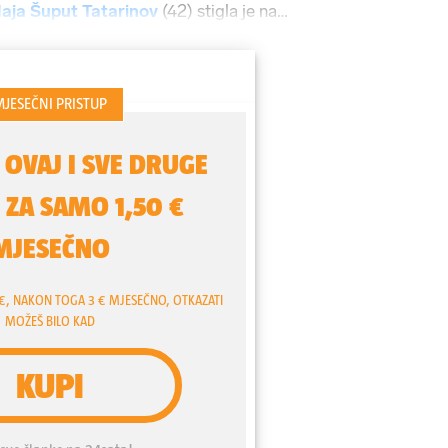
aja Šuput Tatarinov
(42) stigla je na
pruga
Nenada Tatarinova
, koji je novi