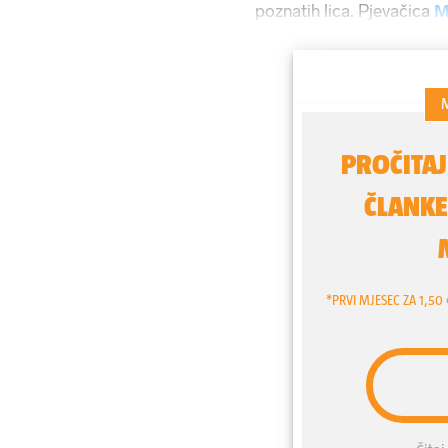
poznatih lica. Pjevačica
M
crveni tepih u društvu su
poslovni partner tvrtke.