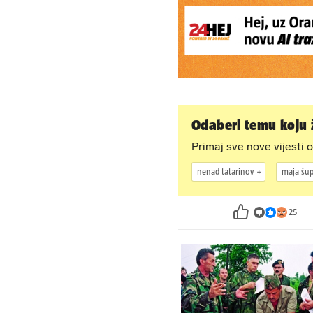
Odaberi temu koju ž
Primaj sve nove vijesti o
nenad tatarinov
maja šup
25