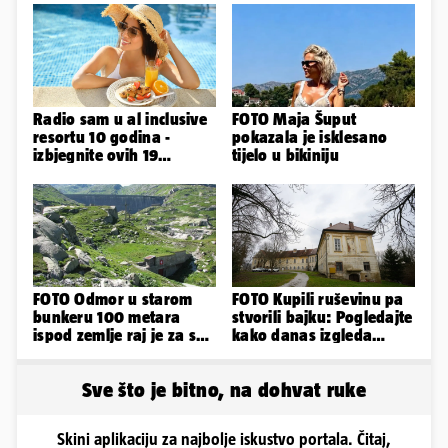
Radio sam u al inclusive
FOTO Maja Šuput
resortu 10 godina -
pokazala je isklesano
izbjegnite ovih 19
tijelo u bikiniju
grešaka i olakšajte si
odmor
FOTO Odmor u starom
FOTO Kupili ruševinu pa
bunkeru 100 metara
stvorili bajku: Pogledajte
ispod zemlje raj je za sva
kako danas izgleda
vaša osjetila
dvorac u Zagorju
Sve što je bitno, na dohvat ruke
Skini aplikaciju za najbolje iskustvo portala. Čitaj,