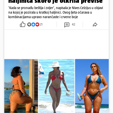
haljinica skoro je otkrila previše
'Kada se pronađu beštija i zvijer', napisala je Nives Celzijus u objavi
na kojoj je pozirala u kratkoj haljinici. Ovog ljeta očarava u
kombinacijama upravo narančaste i crvene boje
21
42