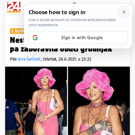
PRIJAVA
Show
Komentari
3
S A$AP ROCKYJEM
Nestašna Riri krenula na spoj
pa zaboravila obući grudnjak
Piše
Azra Šarčević
,
četvrtak, 24.6.2021. u 23:22