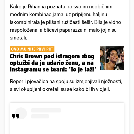
Kako je Rihanna poznata po svojim neobičnim
modnim kombinacijama, uz pripijenu haljinu
iskombinirala je plišani ružičasti šešir. Bila je vidno
raspoložena, a blicevi paparazza ni malo joj nisu
smetali.
OVO MU NIJE PRVI PUT
Chris Brown pod istragom zbog
optužbi da je udario ženu, a na
Instagramu se brani: 'To je laž!'
Reper i pjevačica na spoju su izmjenjivali nježnosti,
a svi okupljeni okretali su se kako bi ih vidjeli.