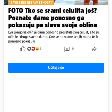
'SAVRŠENE NESAVRŠENOSTI'
FOTO Tko se srami celulita još?
Poznate dame ponosno ga
pokazuju pa slave svoje obline
Eva Longoria ovih je dana ponosno prošetala svoj celulit, a to su
učinile i druge slavne dame. One se ne srame svojih mana te ih
ponosno pokazuju
6
9
Učitaj više