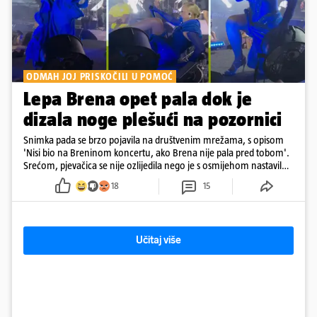
ODMAH JOJ PRISKOČILI U POMOĆ
Lepa Brena opet pala dok je
dizala noge plešući na pozornici
Snimka pada se brzo pojavila na društvenim mrežama, s opisom
'Nisi bio na Breninom koncertu, ako Brena nije pala pred tobom'.
Srećom, pjevačica se nije ozlijedila nego je s osmijehom nastavila
pjevati
18
15
Učitaj više