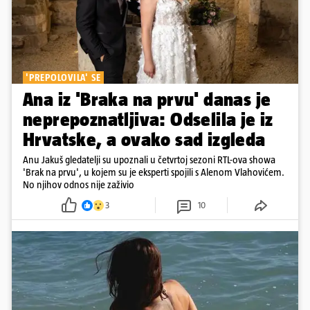
'PREPOLOVILA' SE
Ana iz 'Braka na prvu' danas je
neprepoznatljiva: Odselila je iz
Hrvatske, a ovako sad izgleda
Anu Jakuš gledatelji su upoznali u četvrtoj sezoni RTL-ova showa
'Brak na prvu', u kojem su je eksperti spojili s Alenom Vlahovićem.
No njihov odnos nije zaživio
3
10