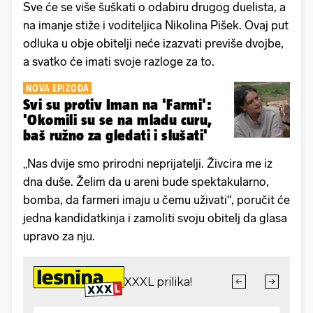
Sve će se više šuškati o odabiru drugog duelista, a
na imanje stiže i voditeljica Nikolina Pišek. Ovaj put
odluka u obje obitelji neće izazvati previše dvojbe,
a svatko će imati svoje razloge za to.
NOVA EPIZODA
Svi su protiv Iman na 'Farmi':
'Okomili su se na mladu curu,
baš ružno za gledati i slušati'
„Nas dvije smo prirodni neprijatelji. Živcira me iz
dna duše. Želim da u areni bude spektakularno,
bomba, da farmeri imaju u čemu uživati“, poručit će
jedna kandidatkinja i zamoliti svoju obitelj da glasa
upravo za nju.