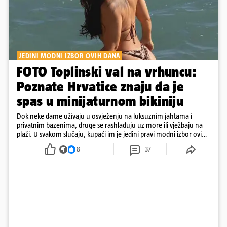
JEDINI MODNI IZBOR OVIH DANA
FOTO Toplinski val na vrhuncu:
Poznate Hrvatice znaju da je
spas u minijaturnom bikiniju
Dok neke dame uživaju u osvježenju na luksuznim jahtama i
privatnim bazenima, druge se rashlađuju uz more ili vježbaju na
plaži. U svakom slučaju, kupaći im je jedini pravi modni izbor ovih
dana
8
37