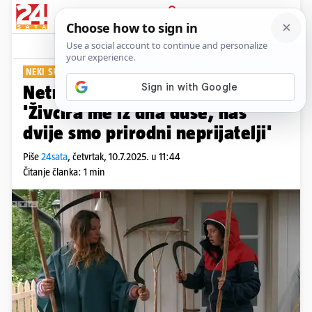
PRIJAVA
Show
Komentari
5
NEKI SU SPREMNI ZA BORBU
Netrpeljivost raste na Farmi:
'Živcira me iz dna duše, nas
dvije smo prirodni neprijatelji'
Piše
24sata
,
četvrtak, 10.7.2025. u 11:44
Čitanje članka: 1 min