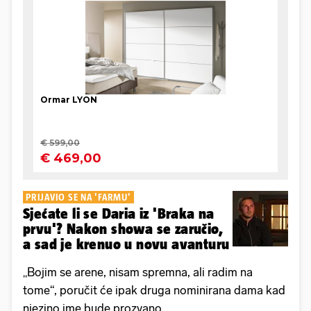
PRIJAVIO SE NA 'FARMU'
Sjećate li se Daria iz 'Braka na
prvu'? Nakon showa se zaručio,
a sad je krenuo u novu avanturu
„Bojim se arene, nisam spremna, ali radim na
tome“, poručit će ipak druga nominirana dama kad
njezino ime bude prozvano.